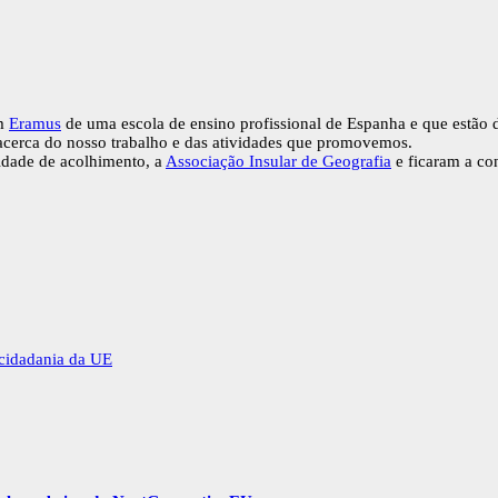
em
Eramus
de uma escola de ensino profissional de Espanha e que estão d
 acerca do nosso trabalho e das atividades que promovemos.
tidade de acolhimento, a
Associação Insular de Geografia
e ficaram a co
 cidadania da UE