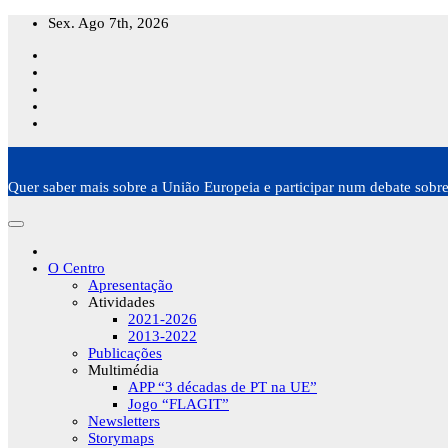
Skip
Sex. Ago 7th, 2026
to
content
Quer saber mais sobre a União Europeia e participar num debate sobre
O Centro
Apresentação
Atividades
2021-2026
2013-2022
Publicações
Multimédia
APP “3 décadas de PT na UE”
Jogo “FLAGIT”
Newsletters
Storymaps