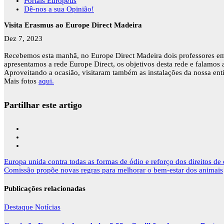
Portais Europeus
Dê-nos a sua Opinião!
Visita Erasmus ao Europe Direct Madeira
Dez 7, 2023
Recebemos esta manhã, no Europe Direct Madeira dois professores 
apresentamos a rede Europe Direct, os objetivos desta rede e falamos
Aproveitando a ocasião, visitaram também as instalações da nossa en
Mais fotos
aqui.
Partilhar este artigo
Navegação
Europa unida contra todas as formas de ódio e reforço dos direitos de
de
Comissão propõe novas regras para melhorar o bem-estar dos animais
artigos
Publicações relacionadas
Destaque
Notícias