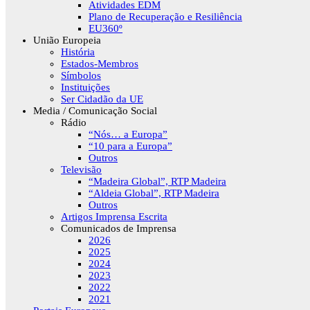
Atividades EDM
Plano de Recuperação e Resiliência
EU360º
União Europeia
História
Estados-Membros
Símbolos
Instituições
Ser Cidadão da UE
Media / Comunicação Social
Rádio
“Nós… a Europa”
“10 para a Europa”
Outros
Televisão
“Madeira Global”, RTP Madeira
“Aldeia Global”, RTP Madeira
Outros
Artigos Imprensa Escrita
Comunicados de Imprensa
2026
2025
2024
2023
2022
2021