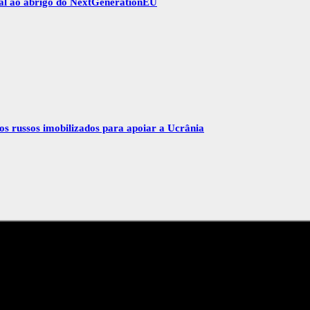
gal ao abrigo do NextGenerationEU
vos russos imobilizados para apoiar a Ucrânia