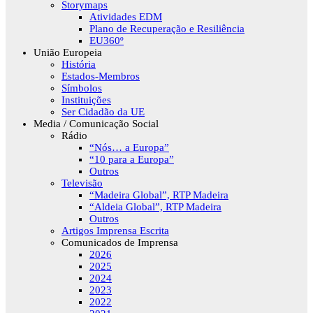
Storymaps
Atividades EDM
Plano de Recuperação e Resiliência
EU360º
União Europeia
História
Estados-Membros
Símbolos
Instituições
Ser Cidadão da UE
Media / Comunicação Social
Rádio
“Nós… a Europa”
“10 para a Europa”
Outros
Televisão
“Madeira Global”, RTP Madeira
“Aldeia Global”, RTP Madeira
Outros
Artigos Imprensa Escrita
Comunicados de Imprensa
2026
2025
2024
2023
2022