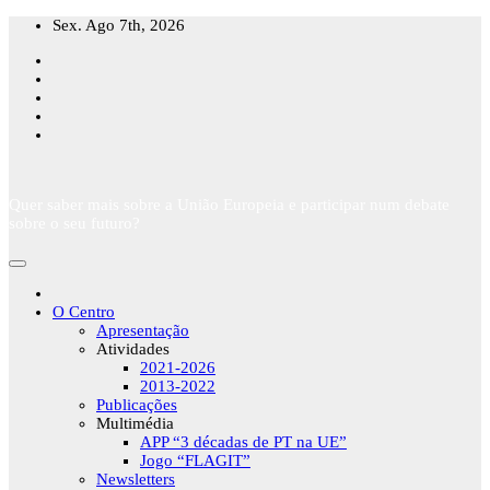
Skip
Sex. Ago 7th, 2026
to
content
Quer saber mais sobre a União Europeia e participar num debate
sobre o seu futuro?
O Centro
Apresentação
Atividades
2021-2026
2013-2022
Publicações
Multimédia
APP “3 décadas de PT na UE”
Jogo “FLAGIT”
Newsletters