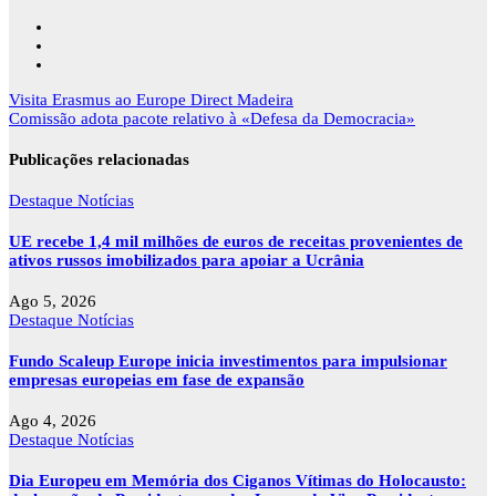
Navegação
Visita Erasmus ao Europe Direct Madeira
de
Comissão adota pacote relativo à «Defesa da Democracia»
artigos
Publicações relacionadas
Destaque
Notícias
UE recebe 1,4 mil milhões de euros de receitas provenientes de
ativos russos imobilizados para apoiar a Ucrânia
Ago 5, 2026
Destaque
Notícias
Fundo Scaleup Europe inicia investimentos para impulsionar
empresas europeias em fase de expansão
Ago 4, 2026
Destaque
Notícias
Dia Europeu em Memória dos Ciganos Vítimas do Holocausto: