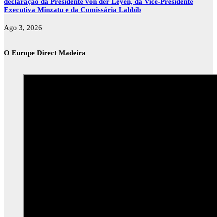
declaração da Presidente von der Leyen, da Vice-Presidente
Executiva Mînzatu e da Comissária Lahbib
Ago 3, 2026
O Europe Direct Madeira