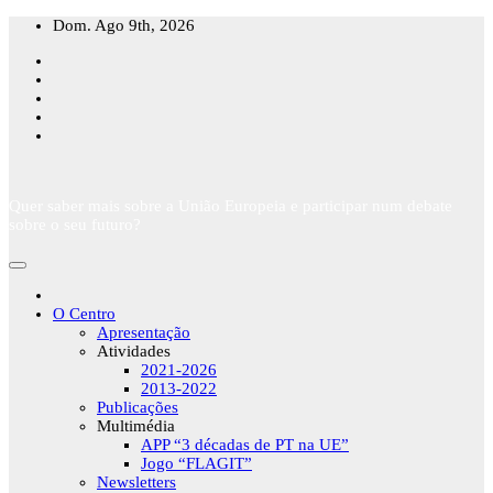
Skip
Dom. Ago 9th, 2026
to
content
Quer saber mais sobre a União Europeia e participar num debate
sobre o seu futuro?
O Centro
Apresentação
Atividades
2021-2026
2013-2022
Publicações
Multimédia
APP “3 décadas de PT na UE”
Jogo “FLAGIT”
Newsletters