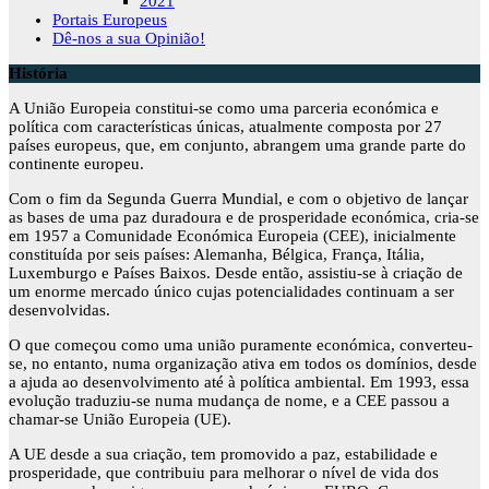
2021
Portais Europeus
Dê-nos a sua Opinião!
História
A União Europeia constitui-se como uma parceria económica e
política com características únicas, atualmente composta por 27
países europeus, que, em conjunto, abrangem uma grande parte do
continente europeu.
Com o fim da Segunda Guerra Mundial, e com o objetivo de lançar
as bases de uma paz duradoura e de prosperidade económica, cria-se
em 1957 a Comunidade Económica Europeia (CEE), inicialmente
constituída por seis países: Alemanha, Bélgica, França, Itália,
Luxemburgo e Países Baixos. Desde então, assistiu-se à criação de
um enorme mercado único cujas potencialidades continuam a ser
desenvolvidas.
O que começou como uma união puramente económica, converteu-
se, no entanto, numa organização ativa em todos os domínios, desde
a ajuda ao desenvolvimento até à política ambiental. Em 1993, essa
evolução traduziu-se numa mudança de nome, e a CEE passou a
chamar-se União Europeia (UE).
A UE desde a sua criação, tem promovido a paz, estabilidade e
prosperidade, que contribuiu para melhorar o nível de vida dos