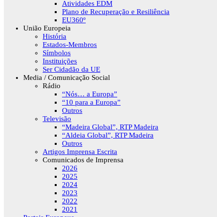
Atividades EDM
Plano de Recuperação e Resiliência
EU360º
União Europeia
História
Estados-Membros
Símbolos
Instituições
Ser Cidadão da UE
Media / Comunicação Social
Rádio
“Nós… a Europa”
“10 para a Europa”
Outros
Televisão
“Madeira Global”, RTP Madeira
“Aldeia Global”, RTP Madeira
Outros
Artigos Imprensa Escrita
Comunicados de Imprensa
2026
2025
2024
2023
2022
2021