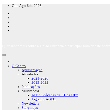
Skip
Qui. Ago 6th, 2026
to
content
Quer saber mais sobre a União Europeia e participar num debate sobre
O Centro
Apresentação
Atividades
2021-2026
2013-2022
Publicações
Multimédia
APP “3 décadas de PT na UE”
Jogo “FLAGIT”
Newsletters
Storymaps