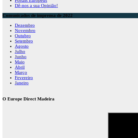
Portais Europeus
Dê-nos a sua Opinião!
Comunicados de imprensa de 2022
Dezembro
Novembro
Outubro
Setembro
Agosto
Julho
Junho
Maio
Abril
Março
Fevereiro
Janeiro
O Europe Direct Madeira