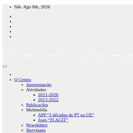
Skip
Sáb. Ago 8th, 2026
to
content
Quer saber mais sobre a União Europeia e participar num debate sobre
O Centro
Apresentação
Atividades
2021-2026
2013-2022
Publicações
Multimédia
APP “3 décadas de PT na UE”
Jogo “FLAGIT”
Newsletters
Storymaps