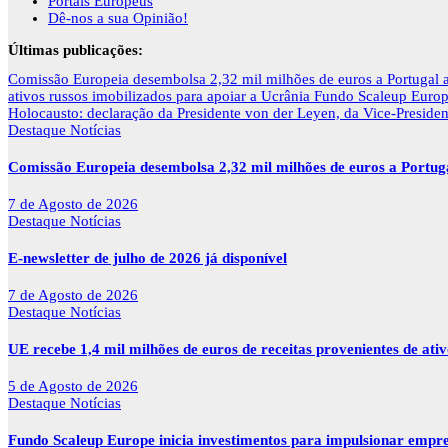
Portais Europeus
Dê-nos a sua Opinião!
Últimas publicações:
Comissão Europeia desembolsa 2,32 mil milhões de euros a Portugal
ativos russos imobilizados para apoiar a Ucrânia
Fundo Scaleup Europe
Holocausto: declaração da Presidente von der Leyen, da Vice-Preside
Destaque
Notícias
Comissão Europeia desembolsa 2,32 mil milhões de euros a Portu
7 de Agosto de 2026
Destaque
Notícias
E-newsletter de julho de 2026 já disponível
7 de Agosto de 2026
Destaque
Notícias
UE recebe 1,4 mil milhões de euros de receitas provenientes de ati
5 de Agosto de 2026
Destaque
Notícias
Fundo Scaleup Europe inicia investimentos para impulsionar empr