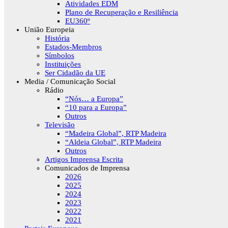
Atividades EDM
Plano de Recuperação e Resiliência
EU360º
União Europeia
História
Estados-Membros
Símbolos
Instituições
Ser Cidadão da UE
Media / Comunicação Social
Rádio
“Nós… a Europa”
“10 para a Europa”
Outros
Televisão
“Madeira Global”, RTP Madeira
“Aldeia Global”, RTP Madeira
Outros
Artigos Imprensa Escrita
Comunicados de Imprensa
2026
2025
2024
2023
2022
2021