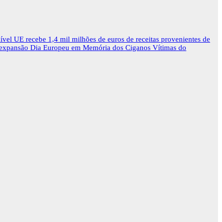
ível
UE recebe 1,4 mil milhões de euros de receitas provenientes de
 expansão
Dia Europeu em Memória dos Ciganos Vítimas do