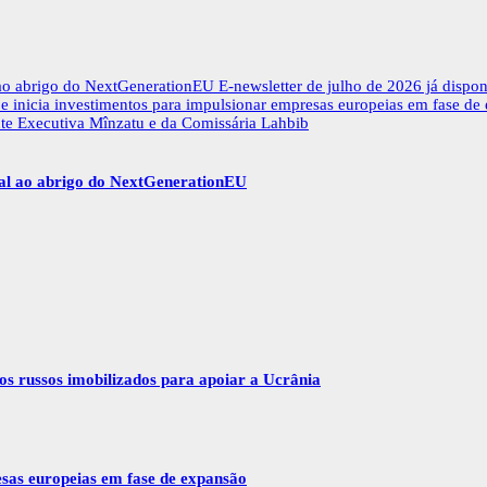
 ao abrigo do NextGenerationEU
E-newsletter de julho de 2026 já dispon
 inicia investimentos para impulsionar empresas europeias em fase de
nte Executiva Mînzatu e da Comissária Lahbib
gal ao abrigo do NextGenerationEU
vos russos imobilizados para apoiar a Ucrânia
esas europeias em fase de expansão