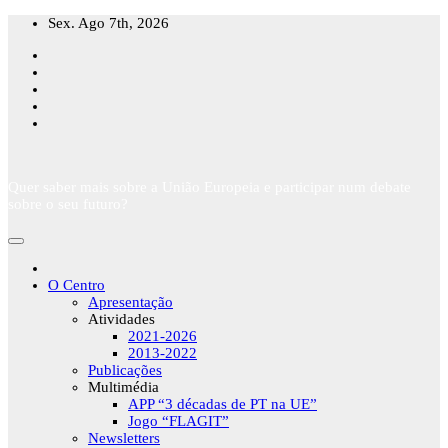
Skip
Sex. Ago 7th, 2026
to
content
Quer saber mais sobre a União Europeia e participar num debate
sobre o seu futuro?
O Centro
Apresentação
Atividades
2021-2026
2013-2022
Publicações
Multimédia
APP “3 décadas de PT na UE”
Jogo “FLAGIT”
Newsletters