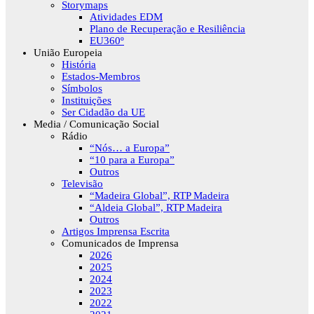
Storymaps
Atividades EDM
Plano de Recuperação e Resiliência
EU360º
União Europeia
História
Estados-Membros
Símbolos
Instituições
Ser Cidadão da UE
Media / Comunicação Social
Rádio
“Nós… a Europa”
“10 para a Europa”
Outros
Televisão
“Madeira Global”, RTP Madeira
“Aldeia Global”, RTP Madeira
Outros
Artigos Imprensa Escrita
Comunicados de Imprensa
2026
2025
2024
2023
2022