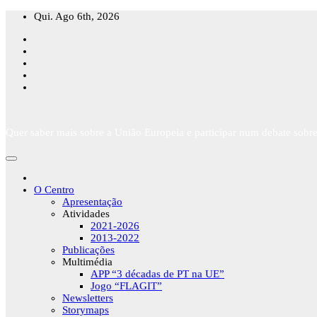
Skip
Qui. Ago 6th, 2026
to
content
Quer saber mais sobre a União Europeia e participar num debate sobre
O Centro
Apresentação
Atividades
2021-2026
2013-2022
Publicações
Multimédia
APP “3 décadas de PT na UE”
Jogo “FLAGIT”
Newsletters
Storymaps