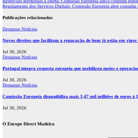
Navegação
Restrições territoriais à oferta: Comissão Europeia lança consulta públ
de
Regulamento dos Serviços Digitais: Comissão Europeia abre consulta so
artigos
Publicações relacionadas
Destaque
Notícias
Novos direitos que facilitam a reparação de bens já estão em vigo
Jul 30, 2026
Destaque
Notícias
Portugal integra resposta europeia que mobilizou meios e operaci
Jul 30, 2026
Destaque
Notícias
Comissão Europeia disponibiliza mais 3,47 mil milhões de euros à U
Jul 30, 2026
O Europe Direct Madeira