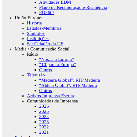
Atividades EDM
Plano de Recuperação e Resiliência
EU360º
União Europeia
História
Estados-Membros
Símbolos
Instituições
Ser Cidadão da UE
Media / Comunicação Social
Rádio
“Nós… a Europa”
“10 para a Europa”
Outros
Televisão
“Madeira Global”, RTP Madeira
“Aldeia Global”, RTP Madeira
Outros
Artigos Imprensa Escrita
Comunicados de Imprensa
2026
2025
2024
2023
2022
2021