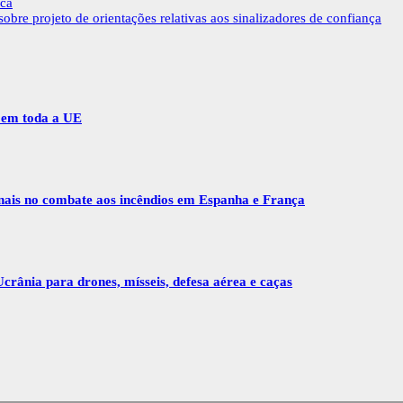
ica
bre projeto de orientações relativas aos sinalizadores de confiança
r em toda a UE
onais no combate aos incêndios em Espanha e França
crânia para drones, mísseis, defesa aérea e caças