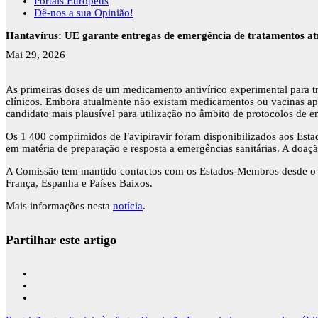
Portais Europeus
Dê-nos a sua Opinião!
Hantavírus: UE garante entregas de emergência de tratamentos a
Mai 29, 2026
As primeiras doses de um medicamento antivírico experimental para tra
clínicos. Embora atualmente não existam medicamentos ou vacinas ap
candidato mais plausível para utilização no âmbito de protocolos de e
Os 1 400 comprimidos de Favipiravir foram disponibilizados aos Esta
em matéria de preparação e resposta a emergências sanitárias. A doaçã
A Comissão tem mantido contactos com os Estados-Membros desde o iní
França, Espanha e Países Baixos.
Mais informações nesta
notícia
.
Partilhar este artigo