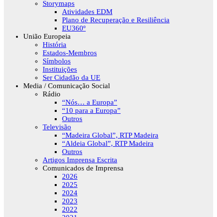
Storymaps
Atividades EDM
Plano de Recuperação e Resiliência
EU360º
União Europeia
História
Estados-Membros
Símbolos
Instituições
Ser Cidadão da UE
Media / Comunicação Social
Rádio
“Nós… a Europa”
“10 para a Europa”
Outros
Televisão
“Madeira Global”, RTP Madeira
“Aldeia Global”, RTP Madeira
Outros
Artigos Imprensa Escrita
Comunicados de Imprensa
2026
2025
2024
2023
2022