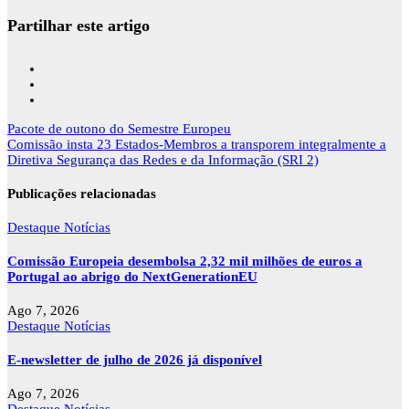
Partilhar este artigo
Navegação
Pacote de outono do Semestre Europeu
de
Comissão insta 23 Estados-Membros a transporem integralmente a
artigos
Diretiva Segurança das Redes e da Informação (SRI 2)
Publicações relacionadas
Destaque
Notícias
Comissão Europeia desembolsa 2,32 mil milhões de euros a
Portugal ao abrigo do NextGenerationEU
Ago 7, 2026
Destaque
Notícias
E-newsletter de julho de 2026 já disponível
Ago 7, 2026
Destaque
Notícias