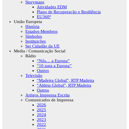
Storymaps
Atividades EDM
Plano de Recuperação e Resiliência
EU360º
União Europeia
História
Estados-Membros
Símbolos
Instituições
Ser Cidadão da UE
Media / Comunicação Social
Rádio
“Nós… a Europa”
“10 para a Europa”
Outros
Televisão
“Madeira Global”, RTP Madeira
“Aldeia Global”, RTP Madeira
Outros
Artigos Imprensa Escrita
Comunicados de Imprensa
2026
2025
2024
2023
2022