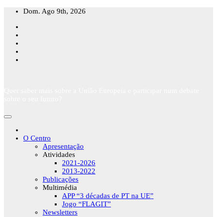
Skip
Dom. Ago 9th, 2026
to
content
Quer saber mais sobre a União Europeia e participar num debate
sobre o seu futuro?
O Centro
Apresentação
Atividades
2021-2026
2013-2022
Publicações
Multimédia
APP “3 décadas de PT na UE”
Jogo “FLAGIT”
Newsletters