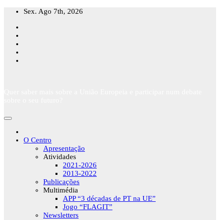
Skip
Sex. Ago 7th, 2026
to
content
Quer saber mais sobre a União Europeia e participar num debate
sobre o seu futuro?
O Centro
Apresentação
Atividades
2021-2026
2013-2022
Publicações
Multimédia
APP “3 décadas de PT na UE”
Jogo “FLAGIT”
Newsletters