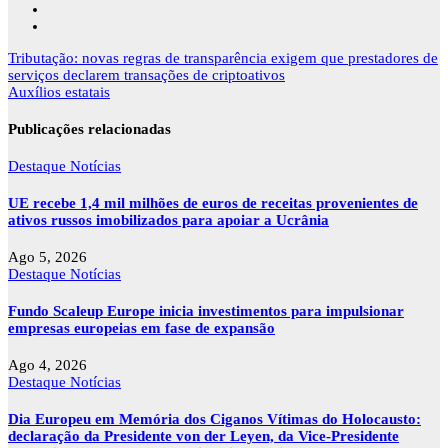
Navegação
Tributação: novas regras de transparência exigem que prestadores de
de
serviços declarem transações de criptoativos
artigos
Auxílios estatais
Publicações relacionadas
Destaque
Notícias
UE recebe 1,4 mil milhões de euros de receitas provenientes de
ativos russos imobilizados para apoiar a Ucrânia
Ago 5, 2026
Destaque
Notícias
Fundo Scaleup Europe inicia investimentos para impulsionar
empresas europeias em fase de expansão
Ago 4, 2026
Destaque
Notícias
Dia Europeu em Memória dos Ciganos Vítimas do Holocausto:
declaração da Presidente von der Leyen, da Vice-Presidente