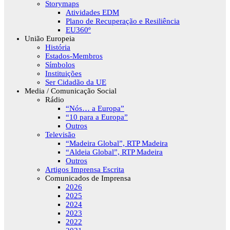
Storymaps
Atividades EDM
Plano de Recuperação e Resiliência
EU360º
União Europeia
História
Estados-Membros
Símbolos
Instituições
Ser Cidadão da UE
Media / Comunicação Social
Rádio
“Nós… a Europa”
“10 para a Europa”
Outros
Televisão
“Madeira Global”, RTP Madeira
“Aldeia Global”, RTP Madeira
Outros
Artigos Imprensa Escrita
Comunicados de Imprensa
2026
2025
2024
2023
2022