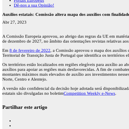
Portais Europeus
Dê-nos a sua Opinião!
Auxílios estatais: Comissão altera mapa dos auxílios com finalida
Abr 27, 2023
A Comissão Europeia aprovou, ao abrigo das regras da UE em matéria d
de dezembro de 2027, no âmbito das orientações revistas relativas aos
Em
8 de fevereiro de 2022
, a Comissão aprovou o mapa dos auxílios 
Territorial de Transição Justa de Portugal que identifica os território
Os territórios estão localizados em regiões elegíveis para auxílio ao 
auxílios para apoiar as regiões mais desfavorecidas. A fim de combate
montantes máximos mais elevados de auxílio aos investimentos nesses
Norte, Centro e Alentejo.
A versão não confidencial da decisão hoje adotada será disponibili
estatais são divulgadas no boletim
Competition Weekly e-News
.
Partilhar este artigo