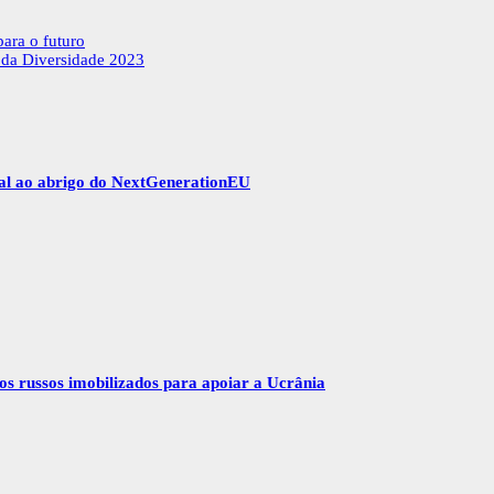
ara o futuro
 da Diversidade 2023
gal ao abrigo do NextGenerationEU
vos russos imobilizados para apoiar a Ucrânia