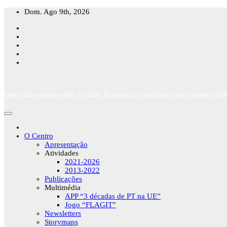
Skip
Dom. Ago 9th, 2026
to
content
Quer saber mais sobre a União Europeia e participar num debate sobre
O Centro
Apresentação
Atividades
2021-2026
2013-2022
Publicações
Multimédia
APP “3 décadas de PT na UE”
Jogo “FLAGIT”
Newsletters
Storymaps