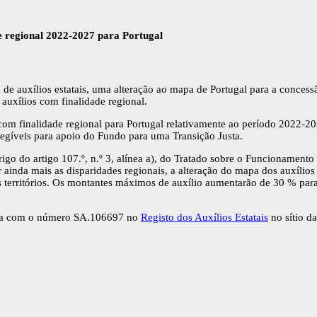
de regional 2022-2027 para Portugal
e auxílios estatais, uma alteração ao mapa de Portugal para a concessão
 auxílios com finalidade regional.
com finalidade regional para Portugal relativamente ao período 2022-
s elegíveis para apoio do Fundo para uma Transição Justa.
abrigo do artigo 107.º, n.º 3, alínea a), do Tratado sobre o Funcionamen
r ainda mais as disparidades regionais, a alteração do mapa dos auxílios
 territórios. Os montantes máximos de auxílio aumentarão de 30 % para 
zada com o número SA.106697 no
Registo dos Auxílios Estatais
no sítio d