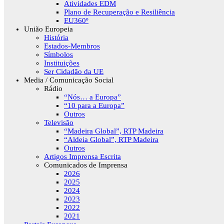
Atividades EDM
Plano de Recuperação e Resiliência
EU360º
União Europeia
História
Estados-Membros
Símbolos
Instituições
Ser Cidadão da UE
Media / Comunicação Social
Rádio
“Nós… a Europa”
“10 para a Europa”
Outros
Televisão
“Madeira Global”, RTP Madeira
“Aldeia Global”, RTP Madeira
Outros
Artigos Imprensa Escrita
Comunicados de Imprensa
2026
2025
2024
2023
2022
2021