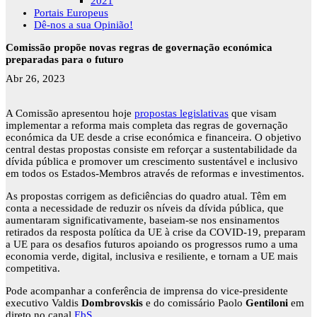
2021
Portais Europeus
Dê-nos a sua Opinião!
Comissão propõe novas regras de governação económica
preparadas para o futuro
Abr 26, 2023
A Comissão apresentou hoje
propostas legislativas
que visam
implementar a reforma mais completa das regras de governação
económica da UE desde a crise económica e financeira. O objetivo
central destas propostas consiste em reforçar a sustentabilidade da
dívida pública e promover um crescimento sustentável e inclusivo
em todos os Estados-Membros através de reformas e investimentos.
As propostas corrigem as deficiências do quadro atual. Têm em
conta a necessidade de reduzir os níveis da dívida pública, que
aumentaram significativamente, baseiam-se nos ensinamentos
retirados da resposta política da UE à crise da COVID-19, preparam
a UE para os desafios futuros apoiando os progressos rumo a uma
economia verde, digital, inclusiva e resiliente, e tornam a UE mais
competitiva.
Pode acompanhar a conferência de imprensa do vice-presidente
executivo Valdis
Dombrovskis
e do comissário Paolo
Gentiloni
em
direto no canal
EbS
.