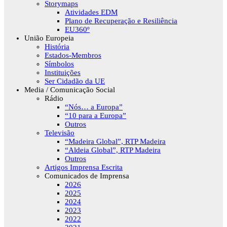
Storymaps
Atividades EDM
Plano de Recuperação e Resiliência
EU360º
União Europeia
História
Estados-Membros
Símbolos
Instituições
Ser Cidadão da UE
Media / Comunicação Social
Rádio
“Nós… a Europa”
“10 para a Europa”
Outros
Televisão
“Madeira Global”, RTP Madeira
“Aldeia Global”, RTP Madeira
Outros
Artigos Imprensa Escrita
Comunicados de Imprensa
2026
2025
2024
2023
2022