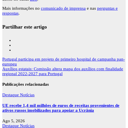
Mais informações no
comunicado de imprensa
e nas
perguntas e
respostas
.
Partilhar este artigo
Navegação
Portugal participa em projeto de primeiro hospital de campanha pan-
de
europeu
artigos
Auxílios estatais: Comissão altera mapa dos auxílios com finalidade
regional 2022-2027 para Portugal
Publicações relacionadas
Destaque
Notícias
UE recebe 1,4 mil milhões de euros de receitas provenientes de
ativos russos imobilizados para apoiar a Ucrânia
Ago 5, 2026
Destaque
Notícias