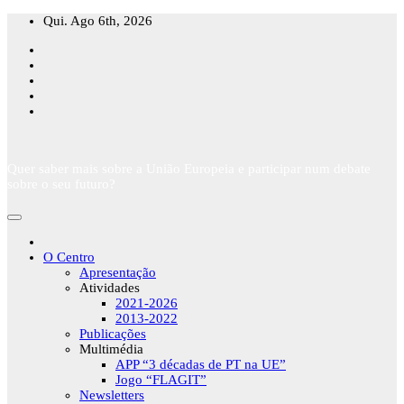
Skip
Qui. Ago 6th, 2026
to
content
Quer saber mais sobre a União Europeia e participar num debate
sobre o seu futuro?
O Centro
Apresentação
Atividades
2021-2026
2013-2022
Publicações
Multimédia
APP “3 décadas de PT na UE”
Jogo “FLAGIT”
Newsletters