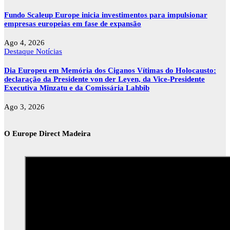
Fundo Scaleup Europe inicia investimentos para impulsionar
empresas europeias em fase de expansão
Ago 4, 2026
Destaque
Notícias
Dia Europeu em Memória dos Ciganos Vítimas do Holocausto:
declaração da Presidente von der Leyen, da Vice-Presidente
Executiva Mînzatu e da Comissária Lahbib
Ago 3, 2026
O Europe Direct Madeira