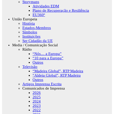
Storymaps
Atividades EDM
Plano de Recuperação e Resiliência
EU360º
União Europeia
História
Estados-Membros
Símbolos
Instituições
Ser Cidadão da UE
Media / Comunicação Social
Rádio
“Nós… a Europa”
“10 para a Europa”
Outros
Televisão
“Madeira Global”, RTP Madeira
“Aldeia Global”, RTP Madeira
Outros
Artigos Imprensa Escrita
Comunicados de Imprensa
2026
2025
2024
2023
2022