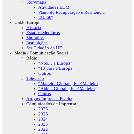
Storymaps
Atividades EDM
Plano de Recuperação e Resiliência
EU360º
União Europeia
História
Estados-Membros
Símbolos
Instituições
Ser Cidadão da UE
Media / Comunicação Social
Rádio
“Nós… a Europa”
“10 para a Europa”
Outros
Televisão
“Madeira Global”, RTP Madeira
“Aldeia Global”, RTP Madeira
Outros
Artigos Imprensa Escrita
Comunicados de Imprensa
2026
2025
2024
2023
2022