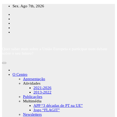
Skip
Sex. Ago 7th, 2026
to
content
Quer saber mais sobre a União Europeia e participar num debate
sobre o seu futuro?
O Centro
Apresentação
Atividades
2021-2026
2013-2022
Publicações
Multimédia
APP “3 décadas de PT na UE”
Jogo “FLAGIT”
Newsletters