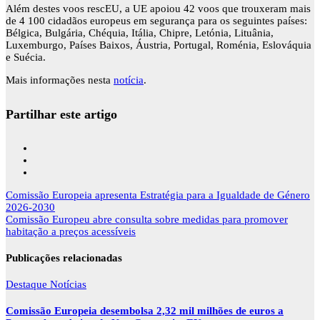
Além destes voos rescEU, a UE apoiou 42 voos que trouxeram mais
de 4 100 cidadãos europeus em segurança para os seguintes países:
Bélgica, Bulgária, Chéquia, Itália, Chipre, Letónia, Lituânia,
Luxemburgo, Países Baixos, Áustria, Portugal, Roménia, Eslováquia
e Suécia.
Mais informações nesta
notícia
.
Partilhar este artigo
Navegação
Comissão Europeia apresenta Estratégia para a Igualdade de Género
de
2026-2030
artigos
Comissão Europeu abre consulta sobre medidas para promover
habitação a preços acessíveis
Publicações relacionadas
Destaque
Notícias
Comissão Europeia desembolsa 2,32 mil milhões de euros a