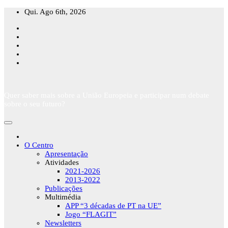
Skip
Qui. Ago 6th, 2026
to
content
Quer saber mais sobre a União Europeia e participar num debate
sobre o seu futuro?
O Centro
Apresentação
Atividades
2021-2026
2013-2022
Publicações
Multimédia
APP “3 décadas de PT na UE”
Jogo “FLAGIT”
Newsletters