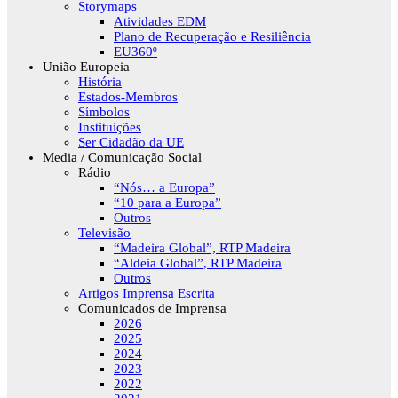
Storymaps
Atividades EDM
Plano de Recuperação e Resiliência
EU360º
União Europeia
História
Estados-Membros
Símbolos
Instituições
Ser Cidadão da UE
Media / Comunicação Social
Rádio
“Nós… a Europa”
“10 para a Europa”
Outros
Televisão
“Madeira Global”, RTP Madeira
“Aldeia Global”, RTP Madeira
Outros
Artigos Imprensa Escrita
Comunicados de Imprensa
2026
2025
2024
2023
2022