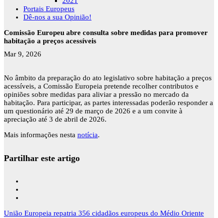
2021
Portais Europeus
Dê-nos a sua Opinião!
Comissão Europeu abre consulta sobre medidas para promover
habitação a preços acessíveis
Mar 9, 2026
No âmbito da preparação do ato legislativo sobre habitação a preços
acessíveis, a Comissão Europeia pretende recolher contributos e
opiniões sobre medidas para aliviar a pressão no mercado da
habitação. Para participar, as partes interessadas poderão responder a
um questionário até 29 de março de 2026 e a um convite à
apreciação até 3 de abril de 2026.
Mais informações nesta
notícia
.
Partilhar este artigo
Navegação
União Europeia repatria 356 cidadãos europeus do Médio Oriente