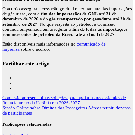
O acordo assegura a cessação gradual e permanente das importações
de gás russo, com o
fim das importações de GNL até 31 de
dezembro de 2026
e do
gás transportado por gasodutos até 30 de
setembro de 2027
.
No que respeita ao petróleo, a Comissão
continua empenhada em assegurar o
fim de todas as importações
remanescentes de petróleo da Rússia até ao final de 2027.
Estão disponíveis mais informações no
comunicado de
imprensa
sobre o acordo.
Partilhar este artigo
Navegação
Comissão apresenta duas soluções para apoiar as necessidades de
de
financiamento da Ucrânia em 2026-2027
artigos
Sessão Online sobre Direitos dos Passageiros Aéreos reuniu dezenas
de participantes
Publicações relacionadas