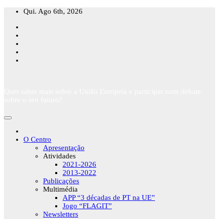
Skip
Qui. Ago 6th, 2026
to
content
Quer saber mais sobre a União Europeia e participar num debate
sobre o seu futuro?
O Centro
Apresentação
Atividades
2021-2026
2013-2022
Publicações
Multimédia
APP “3 décadas de PT na UE”
Jogo “FLAGIT”
Newsletters