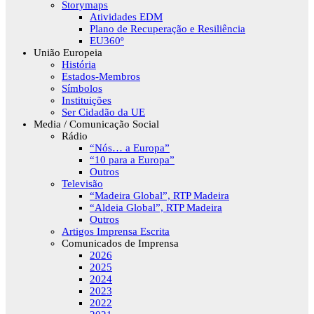
Storymaps
Atividades EDM
Plano de Recuperação e Resiliência
EU360º
União Europeia
História
Estados-Membros
Símbolos
Instituições
Ser Cidadão da UE
Media / Comunicação Social
Rádio
“Nós… a Europa”
“10 para a Europa”
Outros
Televisão
“Madeira Global”, RTP Madeira
“Aldeia Global”, RTP Madeira
Outros
Artigos Imprensa Escrita
Comunicados de Imprensa
2026
2025
2024
2023
2022