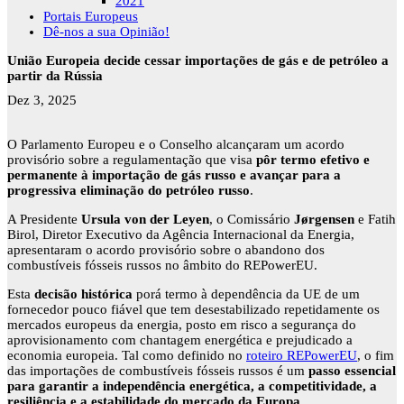
2021
Portais Europeus
Dê-nos a sua Opinião!
União Europeia decide cessar importações de gás e de petróleo a
partir da Rússia
Dez 3, 2025
O Parlamento Europeu e o Conselho alcançaram um acordo
provisório sobre a regulamentação que visa
pôr termo efetivo e
permanente à importação de gás russo e avançar para a
progressiva eliminação do petróleo russo
.
A Presidente
Ursula von der Leyen
, o Comissário
Jørgensen
e Fatih
Birol, Diretor Executivo da Agência Internacional da Energia,
apresentaram o acordo provisório sobre o abandono dos
combustíveis fósseis russos no âmbito do REPowerEU.
Esta
decisão histórica
porá termo à dependência da UE de um
fornecedor pouco fiável que tem desestabilizado repetidamente os
mercados europeus da energia, posto em risco a segurança do
aprovisionamento com chantagem energética e prejudicado a
economia europeia. Tal como definido no
roteiro REPowerEU
, o fim
das importações de combustíveis fósseis russos é um
passo essencial
para garantir a independência energética, a competitividade, a
resiliência e a estabilidade do mercado da Europa
.