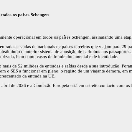
todos os países Schengen
amente operacional em todos os países Schengen, assinalando uma etapa 
ntradas e saídas de nacionais de países terceiros que viajam para 29 p
stituindo o anterior sistema de aposição de carimbos nos passaportes. 
utorizada, bem como casos de fraude documental e de identidade.
mais de 52 milhões de entradas e saídas desde a sua introdução. Foram
m o SES a funcionar em pleno, o registo de um viajante demora, em m
acrescentado da entrada na UE.
de abril de 2026 e a Comissão Europeia está em estreito contacto com 