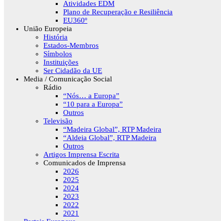
Atividades EDM
Plano de Recuperação e Resiliência
EU360º
União Europeia
História
Estados-Membros
Símbolos
Instituições
Ser Cidadão da UE
Media / Comunicação Social
Rádio
“Nós… a Europa”
“10 para a Europa”
Outros
Televisão
“Madeira Global”, RTP Madeira
“Aldeia Global”, RTP Madeira
Outros
Artigos Imprensa Escrita
Comunicados de Imprensa
2026
2025
2024
2023
2022
2021