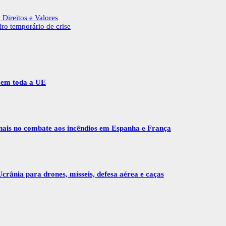
Direitos e Valores
o temporário de crise
r em toda a UE
onais no combate aos incêndios em Espanha e França
crânia para drones, mísseis, defesa aérea e caças