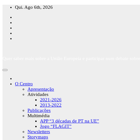
Skip
Qui. Ago 6th, 2026
to
content
Quer saber mais sobre a União Europeia e participar num debate sobre
O Centro
Apresentação
Atividades
2021-2026
2013-2022
Publicações
Multimédia
APP “3 décadas de PT na UE”
Jogo “FLAGIT”
Newsletters
Storymaps