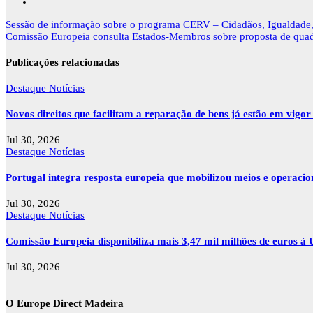
Navegação
Sessão de informação sobre o programa CERV – Cidadãos, Igualdade, 
de
Comissão Europeia consulta Estados-Membros sobre proposta de quadr
artigos
Publicações relacionadas
Destaque
Notícias
Novos direitos que facilitam a reparação de bens já estão em vigo
Jul 30, 2026
Destaque
Notícias
Portugal integra resposta europeia que mobilizou meios e operaci
Jul 30, 2026
Destaque
Notícias
Comissão Europeia disponibiliza mais 3,47 mil milhões de euros à U
Jul 30, 2026
O Europe Direct Madeira