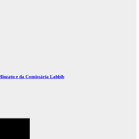
Mînzatu e da Comissária Lahbib