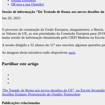
Portais Europeus
Dê-nos a sua Opinião!
Sessão de informação “Do Tratado de Roma aos novos desafios da
Jan 26, 2021
O processo de construção da União Europeia, alargamentos, o Brexit,
os Valores da UE, as seis prioridades da Comissão Europeia para 201
numa sessão de informação dinamizada pelo CIED Madeira na Escola 
A sessão dirigida a 32 alunos do 11º ano suscitou algumas questões pe
As imagens desta iniciativa estão disponíveis
aqui
.
Partilhar este artigo
Navegação
“Do Tratado de Roma aos novos desafios da UE”, na Escola Secundár
de
Auxílios Estatais: Prorrogação do Quadro Temporário
artigos
Publicações relacionadas