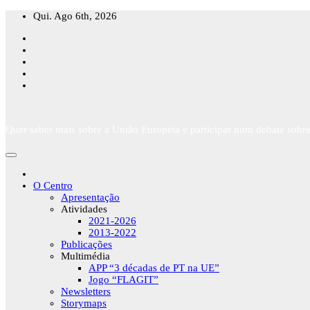
Skip
Qui. Ago 6th, 2026
to
content
Quer saber mais sobre a União Europeia e participar num debate sobre
O Centro
Apresentação
Atividades
2021-2026
2013-2022
Publicações
Multimédia
APP “3 décadas de PT na UE”
Jogo “FLAGIT”
Newsletters
Storymaps