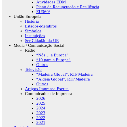
Atividades EDM
Plano de Recuperação e Resiliência
EU360º
União Europeia
História
Estados-Membros
Símbolos
Instituições
Ser Cidadão da UE
Media / Comunicação Social
Rádio
“Nós… a Europa”
“10 para a Europa”
Outros
Televisão
“Madeira Global”, RTP Madeira
“Aldeia Global”, RTP Madeira
Outros
Artigos Imprensa Escrita
Comunicados de Imprensa
2026
2025
2024
2023
2022
2021