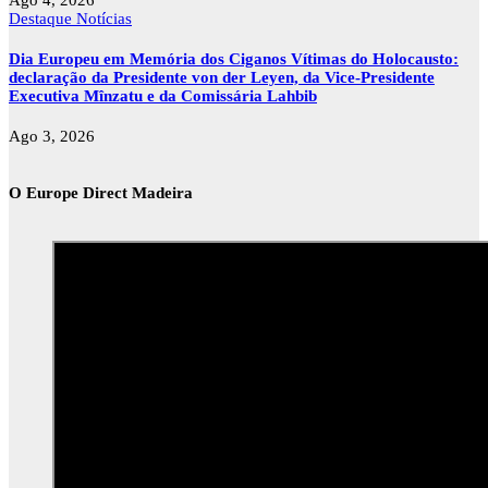
Destaque
Notícias
Dia Europeu em Memória dos Ciganos Vítimas do Holocausto:
declaração da Presidente von der Leyen, da Vice-Presidente
Executiva Mînzatu e da Comissária Lahbib
Ago 3, 2026
O Europe Direct Madeira