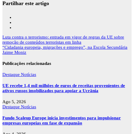
Partilhar este artigo
Navegação
Luta contra o terrorismo: entrada em vigor de regras da UE sobre
de
remoção de conteúdos terroristas em linha
artigos
“Cidadania europeia, migrações e emprego”, na Escola Secundária
Jaime Moniz
Publicações relacionadas
Destaque
Notícias
UE recebe 1,4 mil milhões de euros de receitas provenientes de
ativos russos imobilizados para apoiar a Ucrânia
Ago 5, 2026
Destaque
Notícias
Fundo Scaleup Europe inicia investimentos para impulsionar
empresas europeias em fase de expansão
Ago 4, 2026