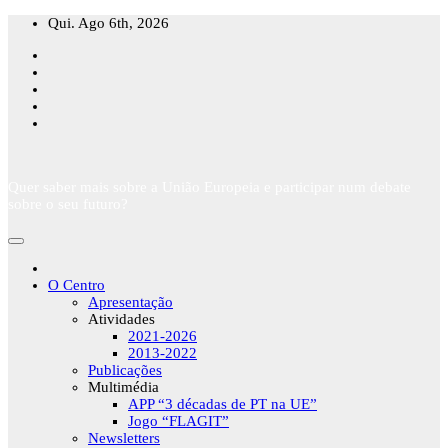
Skip
Qui. Ago 6th, 2026
to
content
Quer saber mais sobre a União Europeia e participar num debate
sobre o seu futuro?
O Centro
Apresentação
Atividades
2021-2026
2013-2022
Publicações
Multimédia
APP “3 décadas de PT na UE”
Jogo “FLAGIT”
Newsletters