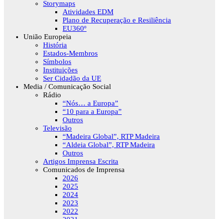
Storymaps
Atividades EDM
Plano de Recuperação e Resiliência
EU360º
União Europeia
História
Estados-Membros
Símbolos
Instituições
Ser Cidadão da UE
Media / Comunicação Social
Rádio
“Nós… a Europa”
“10 para a Europa”
Outros
Televisão
“Madeira Global”, RTP Madeira
“Aldeia Global”, RTP Madeira
Outros
Artigos Imprensa Escrita
Comunicados de Imprensa
2026
2025
2024
2023
2022