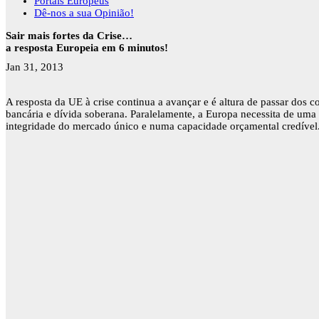
Portais Europeus
Dê-nos a sua Opinião!
Sair mais fortes da Crise…
a resposta Europeia em 6 minutos!
Jan 31, 2013
A resposta da UE à crise continua a avançar e é altura de passar dos
bancária e dívida soberana. Paralelamente, a Europa necessita de uma
integridade do mercado único e numa capacidade orçamental credível