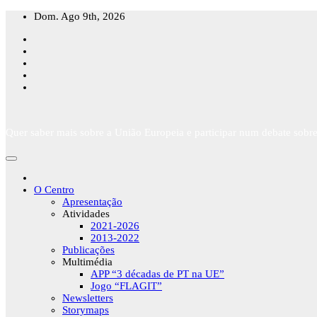
Skip
Dom. Ago 9th, 2026
to
content
Quer saber mais sobre a União Europeia e participar num debate sobre
O Centro
Apresentação
Atividades
2021-2026
2013-2022
Publicações
Multimédia
APP “3 décadas de PT na UE”
Jogo “FLAGIT”
Newsletters
Storymaps