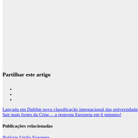
Partilhar este artigo
Navegação
Lançada em Dublim nova classificação internacional das universidade
de
Sair mais fortes da Crise… a resposta Europeia em 6 minutos!
artigos
Publicações relacionadas
Notícias
União Europeia