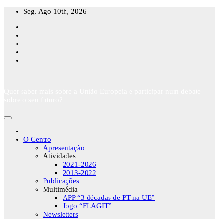
Skip
Seg. Ago 10th, 2026
to
content
Quer saber mais sobre a União Europeia e participar num debate
sobre o seu futuro?
O Centro
Apresentação
Atividades
2021-2026
2013-2022
Publicações
Multimédia
APP “3 décadas de PT na UE”
Jogo “FLAGIT”
Newsletters