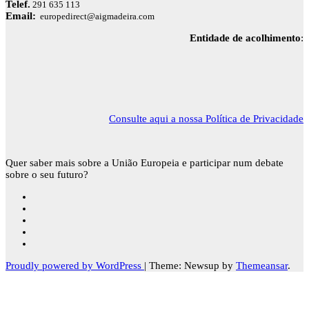
Telef.
291 635 113
Email:
europedirect@aigmadeira.com
Entidade de acolhimento
:
Consulte aqui a nossa Política de Privacidade
Quer saber mais sobre a União Europeia e participar num debate
sobre o seu futuro?
Proudly powered by WordPress
|
Theme: Newsup by
Themeansar
.