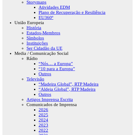
Storymaps
Atividades EDM
Plano de Recuperação e Resiliência
EU360º
União Europeia
História
Estados-Membros
Símbolos
Instituições
Ser Cidadão da UE
Media / Comunicação Social
Rádio
“Nós… a Europa”
“10 para a Europa”
Outros
Televisão
“Madeira Global”, RTP Madeira
“Aldeia Global”, RTP Madeira
Outros
Artigos Imprensa Escrita
Comunicados de Imprensa
2026
2025
2024
2023
2022