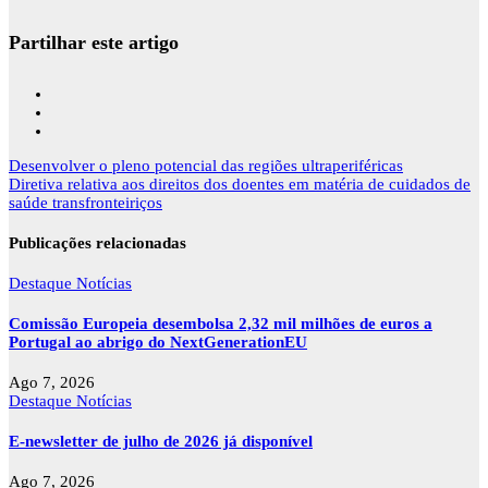
Partilhar este artigo
Navegação
Desenvolver o pleno potencial das regiões ultraperiféricas
de
Diretiva relativa aos direitos dos doentes em matéria de cuidados de
artigos
saúde transfronteiriços
Publicações relacionadas
Destaque
Notícias
Comissão Europeia desembolsa 2,32 mil milhões de euros a
Portugal ao abrigo do NextGenerationEU
Ago 7, 2026
Destaque
Notícias
E-newsletter de julho de 2026 já disponível
Ago 7, 2026