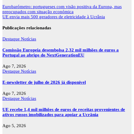
Navegação
Eurobarómetro: portugueses com visão positiva da Europa, mas
de
preocupados com situação económica
artigos
UE envia mais 500 geradores de eletricidade à Ucrânia
Publicações relacionadas
Destaque
Notícias
Comissão Europeia desembolsa 2,32 mil milhões de euros a
Portugal ao abrigo do NextGenerationEU
Ago 7, 2026
Destaque
Notícias
E-newsletter de julho de 2026 já disponível
Ago 7, 2026
Destaque
Notícias
UE recebe 1,4 mil milhões de euros de receitas provenientes de
ativos russos imobilizados para apoiar a Ucrânia
Ago 5, 2026