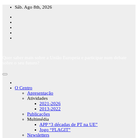
Skip
Sáb. Ago 8th, 2026
to
content
Quer saber mais sobre a União Europeia e participar num debate
sobre o seu futuro?
O Centro
Apresentação
Atividades
2021-2026
2013-2022
Publicações
Multimédia
APP “3 décadas de PT na UE”
Jogo “FLAGIT”
Newsletters