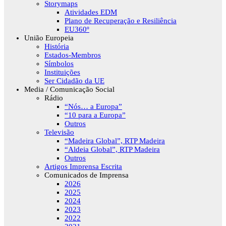
Storymaps
Atividades EDM
Plano de Recuperação e Resiliência
EU360º
União Europeia
História
Estados-Membros
Símbolos
Instituições
Ser Cidadão da UE
Media / Comunicação Social
Rádio
“Nós… a Europa”
“10 para a Europa”
Outros
Televisão
“Madeira Global”, RTP Madeira
“Aldeia Global”, RTP Madeira
Outros
Artigos Imprensa Escrita
Comunicados de Imprensa
2026
2025
2024
2023
2022