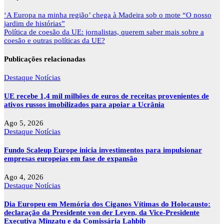
Navegação
‘A Europa na minha região’ chega à Madeira sob o mote “O nosso
de
jardim de histórias”
artigos
Política de coesão da UE: jornalistas, querem saber mais sobre a
coesão e outras políticas da UE?
Publicações relacionadas
Destaque
Notícias
UE recebe 1,4 mil milhões de euros de receitas provenientes de
ativos russos imobilizados para apoiar a Ucrânia
Ago 5, 2026
Destaque
Notícias
Fundo Scaleup Europe inicia investimentos para impulsionar
empresas europeias em fase de expansão
Ago 4, 2026
Destaque
Notícias
Dia Europeu em Memória dos Ciganos Vítimas do Holocausto:
declaração da Presidente von der Leyen, da Vice-Presidente
Executiva Mînzatu e da Comissária Lahbib