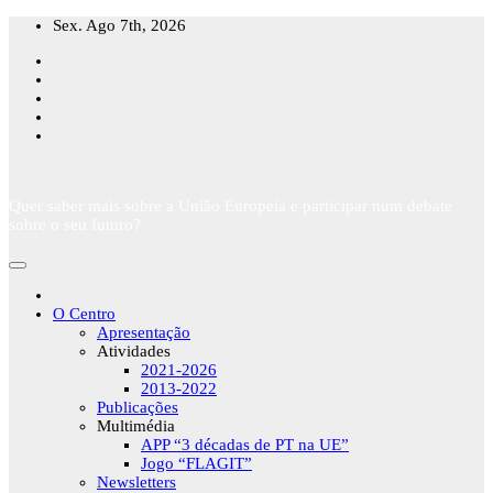
Skip
Sex. Ago 7th, 2026
to
content
Quer saber mais sobre a União Europeia e participar num debate
sobre o seu futuro?
O Centro
Apresentação
Atividades
2021-2026
2013-2022
Publicações
Multimédia
APP “3 décadas de PT na UE”
Jogo “FLAGIT”
Newsletters