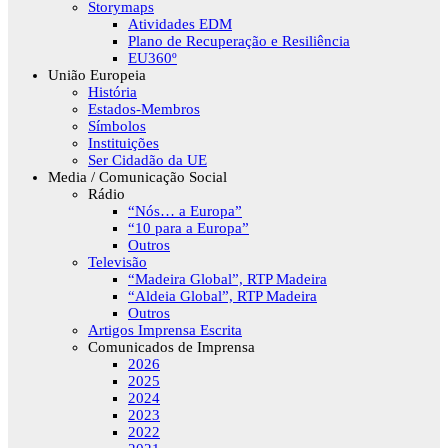
Storymaps
Atividades EDM
Plano de Recuperação e Resiliência
EU360º
União Europeia
História
Estados-Membros
Símbolos
Instituições
Ser Cidadão da UE
Media / Comunicação Social
Rádio
“Nós… a Europa”
“10 para a Europa”
Outros
Televisão
“Madeira Global”, RTP Madeira
“Aldeia Global”, RTP Madeira
Outros
Artigos Imprensa Escrita
Comunicados de Imprensa
2026
2025
2024
2023
2022