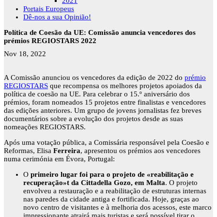
2021
Portais Europeus
Dê-nos a sua Opinião!
Política de Coesão da UE: Comissão anuncia vencedores dos
prémios REGIOSTARS 2022
Nov 18, 2022
A Comissão anunciou os vencedores da edição de 2022 do
prémio
REGIOSTARS
que recompensa os melhores projetos apoiados da
política de coesão na UE. Para celebrar o 15.º aniversário dos
prémios, foram nomeados 15 projetos entre finalistas e vencedores
das edições anteriores. Um grupo de jovens jornalistas fez breves
documentários sobre a evolução dos projetos desde as suas
nomeações REGIOSTARS.
Após uma votação pública, a Comissária responsável pela Coesão e
Reformas, Elisa
Ferreira
, apresentou os prémios aos vencedores
numa cerimónia em Évora, Portugal:
O
primeiro lugar foi para o projeto de «reabilitação e
recuperação»t da Cittadella Gozo, em Malta
. O projeto
envolveu a restauração e a reabilitação de estruturas internas
nas paredes da cidade antiga e fortificada. Hoje, graças ao
novo centro de visitantes e à melhoria dos acessos, este marco
impressionante atrairá mais turistas e será possível tirar o