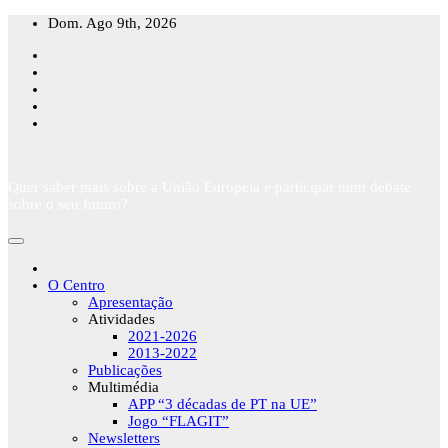
Skip
Dom. Ago 9th, 2026
to
content
Quer saber mais sobre a União Europeia e participar num debate
sobre o seu futuro?
O Centro
Apresentação
Atividades
2021-2026
2013-2022
Publicações
Multimédia
APP “3 décadas de PT na UE”
Jogo “FLAGIT”
Newsletters