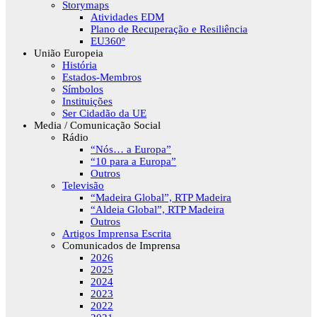
Storymaps
Atividades EDM
Plano de Recuperação e Resiliência
EU360º
União Europeia
História
Estados-Membros
Símbolos
Instituições
Ser Cidadão da UE
Media / Comunicação Social
Rádio
“Nós… a Europa”
“10 para a Europa”
Outros
Televisão
“Madeira Global”, RTP Madeira
“Aldeia Global”, RTP Madeira
Outros
Artigos Imprensa Escrita
Comunicados de Imprensa
2026
2025
2024
2023
2022