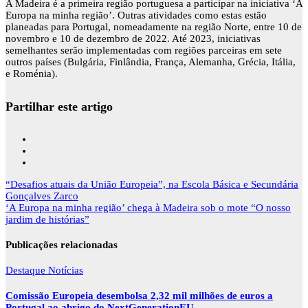
A Madeira é a primeira região portuguesa a participar na iniciativa ‘A
Europa na minha região’. Outras atividades como estas estão
planeadas para Portugal, nomeadamente na região Norte, entre 10 de
novembro e 10 de dezembro de 2022. Até 2023, iniciativas
semelhantes serão implementadas com regiões parceiras em sete
outros países (Bulgária, Finlândia, França, Alemanha, Grécia, Itália,
e Roménia).
Partilhar este artigo
Navegação
“Desafios atuais da União Europeia”, na Escola Básica e Secundária
de
Gonçalves Zarco
artigos
‘A Europa na minha região’ chega à Madeira sob o mote “O nosso
jardim de histórias”
Publicações relacionadas
Destaque
Notícias
Comissão Europeia desembolsa 2,32 mil milhões de euros a
Portugal ao abrigo do NextGenerationEU