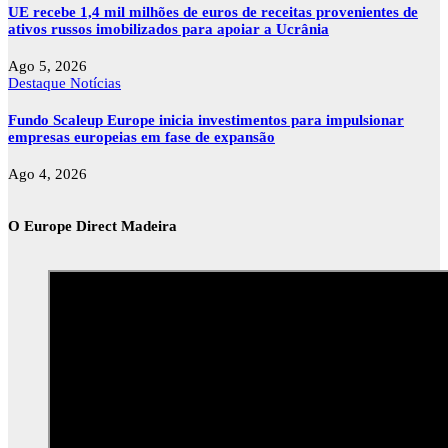
UE recebe 1,4 mil milhões de euros de receitas provenientes de
ativos russos imobilizados para apoiar a Ucrânia
Ago 5, 2026
Destaque
Notícias
Fundo Scaleup Europe inicia investimentos para impulsionar
empresas europeias em fase de expansão
Ago 4, 2026
O Europe Direct Madeira