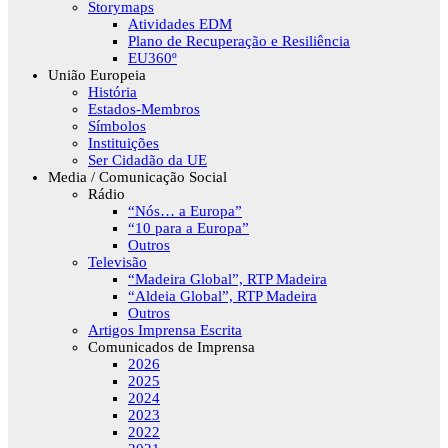
Storymaps
Atividades EDM
Plano de Recuperação e Resiliência
EU360º
União Europeia
História
Estados-Membros
Símbolos
Instituições
Ser Cidadão da UE
Media / Comunicação Social
Rádio
“Nós… a Europa”
“10 para a Europa”
Outros
Televisão
“Madeira Global”, RTP Madeira
“Aldeia Global”, RTP Madeira
Outros
Artigos Imprensa Escrita
Comunicados de Imprensa
2026
2025
2024
2023
2022