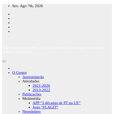
Skip
Sex. Ago 7th, 2026
to
content
Quer saber mais sobre a União Europeia e participar num debate
sobre o seu futuro?
O Centro
Apresentação
Atividades
2021-2026
2013-2022
Publicações
Multimédia
APP “3 décadas de PT na UE”
Jogo “FLAGIT”
Newsletters