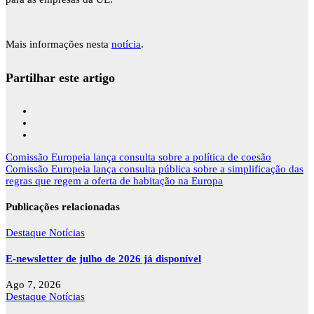
Mais informações nesta
notícia
.
Partilhar este artigo
Navegação
Comissão Europeia lança consulta sobre a política de coesão
de
Comissão Europeia lança consulta pública sobre a simplificação das
artigos
regras que regem a oferta de habitação na Europa
Publicações relacionadas
Destaque
Notícias
E-newsletter de julho de 2026 já disponível
Ago 7, 2026
Destaque
Notícias