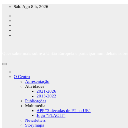
Skip
Sáb. Ago 8th, 2026
to
content
Quer saber mais sobre a União Europeia e participar num debate sobre
O Centro
Apresentação
Atividades
2021-2026
2013-2022
Publicações
Multimédia
APP “3 décadas de PT na UE”
Jogo “FLAGIT”
Newsletters
Storymaps