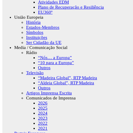
Atividades EDM
Plano de Recuperação e Resiliência
EU360º
União Europeia
História
Estados-Membros
Símbolos
Instituições
Ser Cidadão da UE
Media / Comunicação Social
Rádio
“Nós… a Europa”
“10 para a Europa”
Outros
Televisão
“Madeira Global”, RTP Madeira
“Aldeia Global”, RTP Madeira
Outros
Artigos Imprensa Escrita
Comunicados de Imprensa
2026
2025
2024
2023
2022
2021