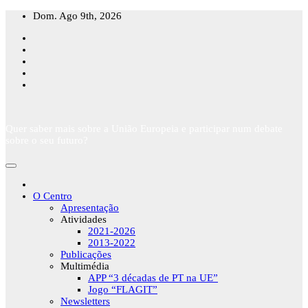
Skip
Dom. Ago 9th, 2026
to
content
Quer saber mais sobre a União Europeia e participar num debate
sobre o seu futuro?
O Centro
Apresentação
Atividades
2021-2026
2013-2022
Publicações
Multimédia
APP “3 décadas de PT na UE”
Jogo “FLAGIT”
Newsletters