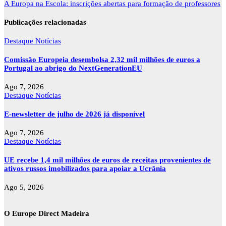
de
A Europa na Escola: inscrições abertas para formação de professores
artigos
Publicações relacionadas
Destaque
Notícias
Comissão Europeia desembolsa 2,32 mil milhões de euros a
Portugal ao abrigo do NextGenerationEU
Ago 7, 2026
Destaque
Notícias
E-newsletter de julho de 2026 já disponível
Ago 7, 2026
Destaque
Notícias
UE recebe 1,4 mil milhões de euros de receitas provenientes de
ativos russos imobilizados para apoiar a Ucrânia
Ago 5, 2026
O Europe Direct Madeira