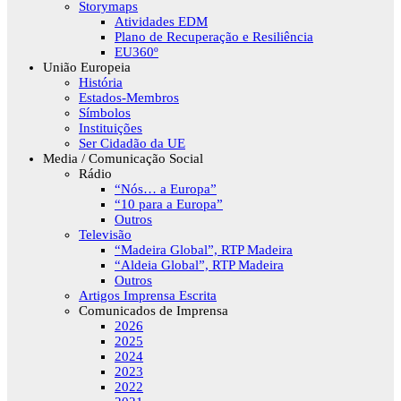
Storymaps
Atividades EDM
Plano de Recuperação e Resiliência
EU360º
União Europeia
História
Estados-Membros
Símbolos
Instituições
Ser Cidadão da UE
Media / Comunicação Social
Rádio
“Nós… a Europa”
“10 para a Europa”
Outros
Televisão
“Madeira Global”, RTP Madeira
“Aldeia Global”, RTP Madeira
Outros
Artigos Imprensa Escrita
Comunicados de Imprensa
2026
2025
2024
2023
2022