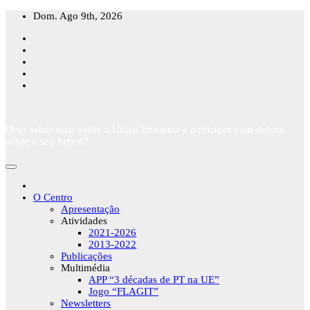
Skip
Dom. Ago 9th, 2026
to
content
Quer saber mais sobre a União Europeia e participar num debate
sobre o seu futuro?
O Centro
Apresentação
Atividades
2021-2026
2013-2022
Publicações
Multimédia
APP “3 décadas de PT na UE”
Jogo “FLAGIT”
Newsletters