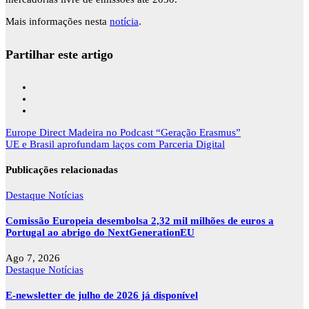
Mais informações nesta
notícia
.
Partilhar este artigo
Navegação
Europe Direct Madeira no Podcast “Geração Erasmus”
de
UE e Brasil aprofundam laços com Parceria Digital
artigos
Publicações relacionadas
Destaque
Notícias
Comissão Europeia desembolsa 2,32 mil milhões de euros a
Portugal ao abrigo do NextGenerationEU
Ago 7, 2026
Destaque
Notícias
E-newsletter de julho de 2026 já disponível