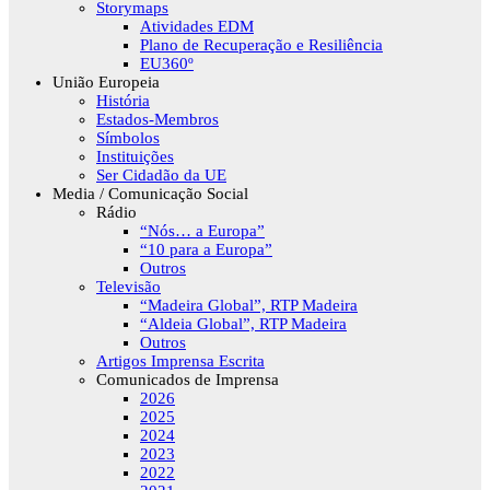
Storymaps
Atividades EDM
Plano de Recuperação e Resiliência
EU360º
União Europeia
História
Estados-Membros
Símbolos
Instituições
Ser Cidadão da UE
Media / Comunicação Social
Rádio
“Nós… a Europa”
“10 para a Europa”
Outros
Televisão
“Madeira Global”, RTP Madeira
“Aldeia Global”, RTP Madeira
Outros
Artigos Imprensa Escrita
Comunicados de Imprensa
2026
2025
2024
2023
2022