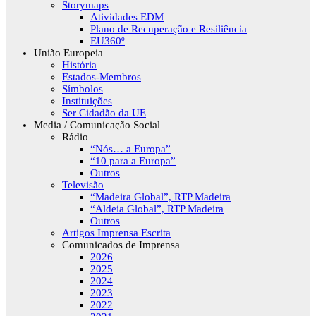
Storymaps
Atividades EDM
Plano de Recuperação e Resiliência
EU360º
União Europeia
História
Estados-Membros
Símbolos
Instituições
Ser Cidadão da UE
Media / Comunicação Social
Rádio
“Nós… a Europa”
“10 para a Europa”
Outros
Televisão
“Madeira Global”, RTP Madeira
“Aldeia Global”, RTP Madeira
Outros
Artigos Imprensa Escrita
Comunicados de Imprensa
2026
2025
2024
2023
2022