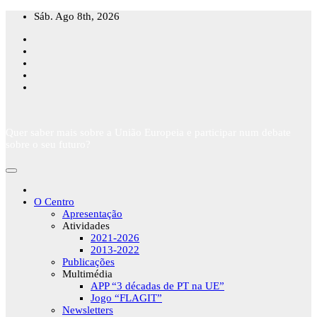
Skip
Sáb. Ago 8th, 2026
to
content
Quer saber mais sobre a União Europeia e participar num debate
sobre o seu futuro?
O Centro
Apresentação
Atividades
2021-2026
2013-2022
Publicações
Multimédia
APP “3 décadas de PT na UE”
Jogo “FLAGIT”
Newsletters