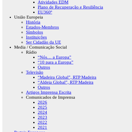
Atividades EDM
Plano de Recuperação e Resiliência
EU360º
União Europeia
História
Estados-Membros
Símbolos
Instituições
Ser Cidadão da UE
Media / Comunicação Social
Rádio
“Nós… a Europa”
“10 para a Europa”
Outros
Televisão
“Madeira Global”, RTP Madeira
“Aldeia Global”, RTP Madeira
Outros
Artigos Imprensa Escrita
Comunicados de Imprensa
2026
2025
2024
2023
2022
2021