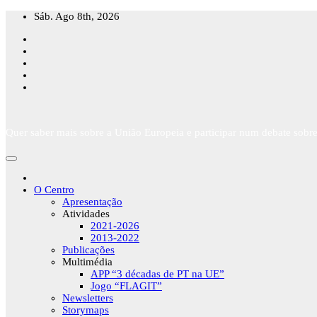
Skip
Sáb. Ago 8th, 2026
to
content
Quer saber mais sobre a União Europeia e participar num debate sobre
O Centro
Apresentação
Atividades
2021-2026
2013-2022
Publicações
Multimédia
APP “3 décadas de PT na UE”
Jogo “FLAGIT”
Newsletters
Storymaps