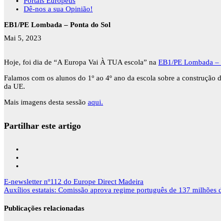
Portais Europeus
Dê-nos a sua Opinião!
EB1/PE Lombada – Ponta do Sol
Mai 5, 2023
Hoje, foi dia de “A Europa Vai À TUA escola” na
EB1/PE Lombada – 
Falamos com os alunos do 1º ao 4º ano da escola sobre a construção 
da UE.
Mais imagens desta sessão
aqui.
Partilhar este artigo
Navegação
E-newsletter nº112 do Europe Direct Madeira
de
Auxílios estatais: Comissão aprova regime português de 137 milhões d
artigos
Publicações relacionadas