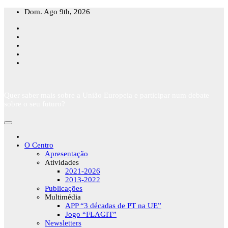
Skip
Dom. Ago 9th, 2026
to
content
Quer saber mais sobre a União Europeia e participar num debate
sobre o seu futuro?
O Centro
Apresentação
Atividades
2021-2026
2013-2022
Publicações
Multimédia
APP “3 décadas de PT na UE”
Jogo “FLAGIT”
Newsletters