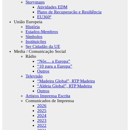
Storymaps
Atividades EDM
Plano de Recuperação e Resiliência
EU360º
União Europeia
História
Estados-Membros
Símbolos
Instituições
Ser Cidadão da UE
Media / Comunicação Social
Rádio
“Nós… a Europa”
“10 para a Europa”
Outros
Televisão
“Madeira Global”, RTP Madeira
“Aldeia Global”, RTP Madeira
Outros
Artigos Imprensa Escrita
Comunicados de Imprensa
2026
2025
2024
2023
2022