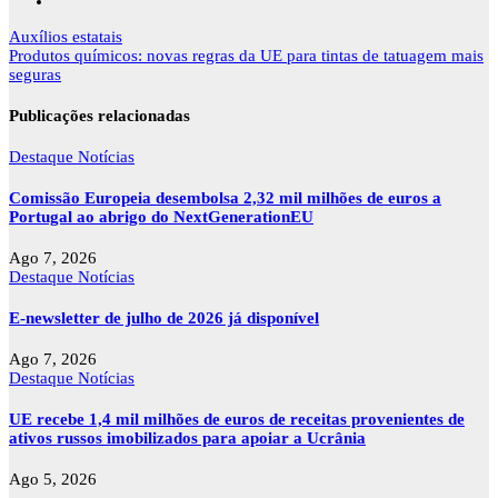
Navegação
Auxílios estatais
de
Produtos químicos: novas regras da UE para tintas de tatuagem mais
artigos
seguras
Publicações relacionadas
Destaque
Notícias
Comissão Europeia desembolsa 2,32 mil milhões de euros a
Portugal ao abrigo do NextGenerationEU
Ago 7, 2026
Destaque
Notícias
E-newsletter de julho de 2026 já disponível
Ago 7, 2026
Destaque
Notícias
UE recebe 1,4 mil milhões de euros de receitas provenientes de
ativos russos imobilizados para apoiar a Ucrânia
Ago 5, 2026