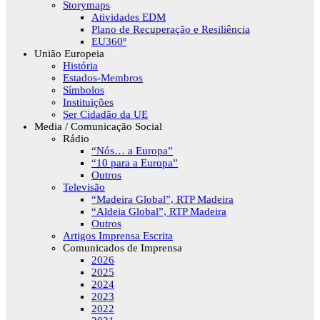
Storymaps
Atividades EDM
Plano de Recuperação e Resiliência
EU360º
União Europeia
História
Estados-Membros
Símbolos
Instituições
Ser Cidadão da UE
Media / Comunicação Social
Rádio
“Nós… a Europa”
“10 para a Europa”
Outros
Televisão
“Madeira Global”, RTP Madeira
“Aldeia Global”, RTP Madeira
Outros
Artigos Imprensa Escrita
Comunicados de Imprensa
2026
2025
2024
2023
2022