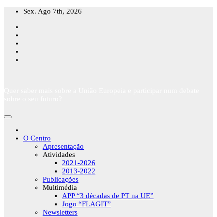
Skip
Sex. Ago 7th, 2026
to
content
Quer saber mais sobre a União Europeia e participar num debate
sobre o seu futuro?
O Centro
Apresentação
Atividades
2021-2026
2013-2022
Publicações
Multimédia
APP “3 décadas de PT na UE”
Jogo “FLAGIT”
Newsletters