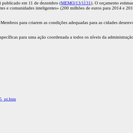
oi publicado em 11 de dezembro (
MEMO/13/1131
). O orçamento estima
es e comunidades inteligentes» (200 milhões de euros para 2014 e 2015)
-Membros para criarem as condições adequadas para as cidades desenv
cíficas para uma ação coordenada a todos os níveis da administração p
55_pt.htm