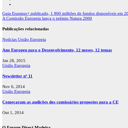
Navegação
Guia Erasmus+ publicado, 1 800 milhões de fundos disponíveis em 2
de
A Comissão Europeia lança o prémio Natura 2000
artigos
Publicações relacionadas
Notícias
União Europeia
Ano Europeu para o Desenvolvimento, 12 meses, 12 temas
Jan 28, 2015
União Europeia
Newsletter nº 11
Nov 6, 2014
União Europeia
Começaram as audições dos comissários propostos para a CE
Out 1, 2014
O Europe Direct Madeira