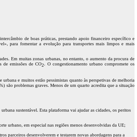
tercâmbio de boas práticas, prestando apoio financeiro específico e
el», para fomentar a evolução para transportes mais limpos e mais
ades. Em muitas zonas urbanas, no entanto, o aumento da procura de
dos de emissões de CO
. O congestionamento urbano compromete os
2
urbana e muitos estão pessimistas quanto às perspetivas de melhoria
 %) são problemas graves. Menos de um quarto acredita que a situação
rbana sustentável. Esta plataforma vai ajudar as cidades, os peritos
sporte urbano, em especial nas regiões menos desenvolvidas da UE;
outros parceiros desenvolverem e testarem novas abordagens para a