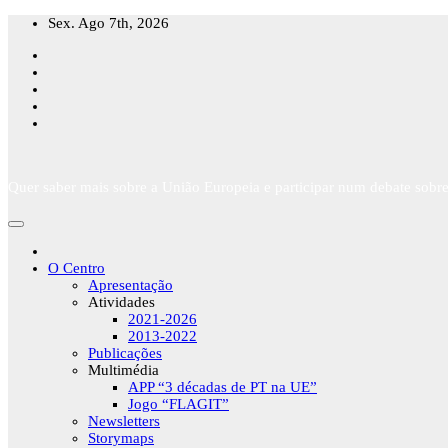
Skip
Sex. Ago 7th, 2026
to
content
Quer saber mais sobre a União Europeia e participar num debate sobre
O Centro
Apresentação
Atividades
2021-2026
2013-2022
Publicações
Multimédia
APP “3 décadas de PT na UE”
Jogo “FLAGIT”
Newsletters
Storymaps