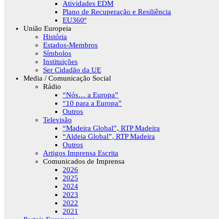
Atividades EDM
Plano de Recuperação e Resiliência
EU360º
União Europeia
História
Estados-Membros
Símbolos
Instituições
Ser Cidadão da UE
Media / Comunicação Social
Rádio
“Nós… a Europa”
“10 para a Europa”
Outros
Televisão
“Madeira Global”, RTP Madeira
“Aldeia Global”, RTP Madeira
Outros
Artigos Imprensa Escrita
Comunicados de Imprensa
2026
2025
2024
2023
2022
2021