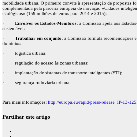
mobilidade urbana. O primeiro convite à apresentação de propostas f
complementada pela parceria europeia de inovação «Cidades inteligent
ecológicos» (159 milhões de euros para 2014 e 2015);
·
Envolver os Estados-Membros:
a Comissão apela aos Estados
sustentável;
·
Trabalhar em conjunto:
a Comissão formula recomendações espe
domínios:
· logística urbana;
· regulação do acesso às zonas urbanas;
· implantação de sistemas de transporte inteligentes (STI);
· segurança rodoviária urbana.
Para mais informações:
http://europa.eu/rapid/press-release_IP-13-12
Partilhar este artigo