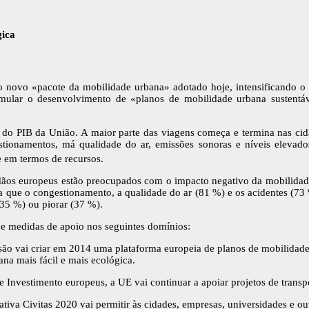
gica
 novo «pacote da mobilidade urbana» adotado hoje, intensificando o in
timular o desenvolvimento de «planos de mobilidade urbana sustentáv
do PIB da União. A maior parte das viagens começa e termina nas cid
estionamentos, má qualidade do ar, emissões sonoras e níveis eleva
e em termos de recursos.
dãos europeus estão preocupados com o impacto negativo da mobilidade 
 que o congestionamento, a qualidade do ar (81 %) e os acidentes (73
35 %) ou piorar (37 %).
e medidas de apoio nos seguintes domínios:
ão vai criar em 2014 uma plataforma europeia de planos de mobilidade u
na mais fácil e mais ecológica.
de Investimento europeus, a UE vai continuar a apoiar projetos de tran
ativa Civitas 2020 vai permitir às cidades, empresas, universidades e 