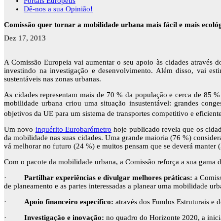
Portais Europeus
Dê-nos a sua Opinião!
Comissão quer tornar a mobilidade urbana mais fácil e mais ecoló
Dez 17, 2013
A Comissão Europeia vai aumentar o seu apoio às cidades através do
investindo na investigação e desenvolvimento. Além disso, vai es
sustentáveis nas zonas urbanas.
As cidades representam mais de 70 % da população e cerca de 85 % 
mobilidade urbana criou uma situação insustentável: grandes cong
objetivos da UE para um sistema de transportes competitivo e eficient
Um novo
inquérito Eurobarómetro
hoje publicado revela que os cida
da mobilidade nas suas cidades. Uma grande maioria (76 %) considera
vá melhorar no futuro (24 %) e muitos pensam que se deverá manter (
Com o pacote da mobilidade urbana, a Comissão reforça a sua gama d
·
Partilhar experiências e divulgar melhores práticas:
a Comiss
de planeamento e as partes interessadas a planear uma mobilidade urba
·
Apoio financeiro específico:
através dos Fundos Estruturais e 
·
Investigação e inovação:
no quadro do Horizonte 2020, a inici