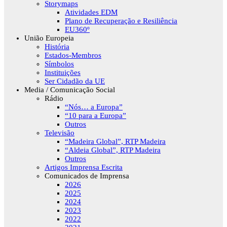
Storymaps
Atividades EDM
Plano de Recuperação e Resiliência
EU360º
União Europeia
História
Estados-Membros
Símbolos
Instituições
Ser Cidadão da UE
Media / Comunicação Social
Rádio
“Nós… a Europa”
“10 para a Europa”
Outros
Televisão
“Madeira Global”, RTP Madeira
“Aldeia Global”, RTP Madeira
Outros
Artigos Imprensa Escrita
Comunicados de Imprensa
2026
2025
2024
2023
2022