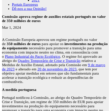
2021
Portais Europeus
Dê-nos a sua Opinião!
Comissão aprova regime de auxílios estatais português no valor
de 350 milhões de euros
Mar 1, 2024
A Comissão Europeia aprovou um regime português no valor
de
350 milhões de euros
para apoiar os
investimentos na produção
do equipamento
necessário para promover a transição para uma
economia com impacto neutro no clima, em consonância com
o
Plano Industrial do Pacto Ecológico
. O regime foi aprovado ao
abrigo do
Quadro Temporário de Crise e Transição
relativo a
Medidas de Auxílio Estatal, adotado pela Comissão em
9 de março
de 2023
e alterado em
20 de novembro de 2023
, que tem por
objetivo apoiar medidas em setores que são fundamentais para
acelerar a transição ecológica e reduzir as dependências de
combustíveis.
A medida portuguesa
Portugal notificou à Comissão, ao abrigo do Quadro Temporário de
Crise e Transição, um regime de 350 milhões de EUR para apoiar
investimentos na produção do equipamento necessário para
promover a transição para uma economia com impacto neutro no