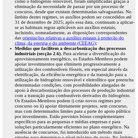
como o hidrogénio renovável, foram simplificadas graças à
eliminação da necessidade de passar por um processo de
concurso, desde que existam determinadas salvaguardas. No
âmbito destes regimes, os auxílios podem ser concedidos até
31 de dezembro de 2025; após essa data, continuam a aplicar-
se as habituais regras aplicáveis aos auxílios estatais,
incluindo, nomeadamente, as disposições correspondentes
das
orientações relativas a auxílios estatais à proteção do
clima, da energia e do ambiente (CEEAG);
Medidas que facilitem a descarbonização dos processos
industriais (secção 2.6)
. Para acelerar a diversificação do
aprovisionamento energético, os Estados-Membros podem
apoiar investimentos que eliminem progressivamente a
utilização dos combustíveis fósseis, em especial através da
eletrificação, da eficiência energética e da transição para a
utilização de hidrogénio renovável e eletrolítico que preencha
determinadas condições, com possibilidades alargadas de
apoio à descarbonização dos processos de produção industrial
com a transição para combustíveis derivados do hidrogénio.
Os Estados-Membros podem i) criar novos regimes por
concurso ou ii) apoiar diretamente projetos, sem concurso,
mas com determinados limites para a parte do apoio público
por investimento. Estão previstos bónus complementares
específicos para as pequenas e médias empresas e para
soluções particularmente eficientes no plano energético. Na
ausência de concursos, foi introduzido um método mais
simples para determinar o nível máximo de apoio. No âmbito