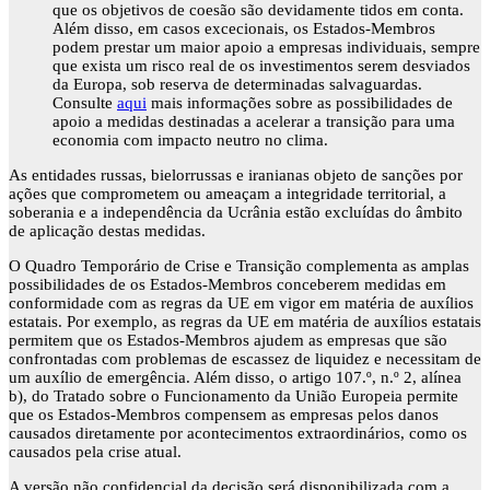
que os objetivos de coesão são devidamente tidos em conta.
Além disso, em casos excecionais, os Estados-Membros
podem prestar um maior apoio a empresas individuais, sempre
que exista um risco real de os investimentos serem desviados
da Europa, sob reserva de determinadas salvaguardas.
Consulte
aqui
mais informações sobre as possibilidades de
apoio a medidas destinadas a acelerar a transição para uma
economia com impacto neutro no clima.
As entidades russas, bielorrussas e iranianas objeto de sanções por
ações que comprometem ou ameaçam a integridade territorial, a
soberania e a independência da Ucrânia estão excluídas do âmbito
de aplicação destas medidas.
O Quadro Temporário de Crise e Transição complementa as amplas
possibilidades de os Estados-Membros conceberem medidas em
conformidade com as regras da UE em vigor em matéria de auxílios
estatais. Por exemplo, as regras da UE em matéria de auxílios estatais
permitem que os Estados-Membros ajudem as empresas que são
confrontadas com problemas de escassez de liquidez e necessitam de
um auxílio de emergência. Além disso, o artigo 107.º, n.º 2, alínea
b), do Tratado sobre o Funcionamento da União Europeia permite
que os Estados-Membros compensem as empresas pelos danos
causados diretamente por acontecimentos extraordinários, como os
causados pela crise atual.
A versão não confidencial da decisão será disponibilizada com a