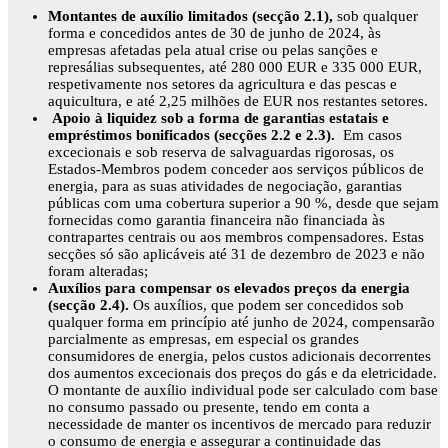
Montantes de auxílio limitados (secção 2.1),
sob qualquer
forma e concedidos antes de 30 de junho de 2024, às
empresas afetadas pela atual crise ou pelas sanções e
represálias subsequentes, até 280 000 EUR e 335 000 EUR,
respetivamente nos setores da agricultura e das pescas e
aquicultura, e até 2,25 milhões de EUR nos restantes setores.
Apoio à liquidez sob a forma de garantias estatais e
empréstimos bonificados (secções 2.2 e 2.3).
Em casos
excecionais e sob reserva de salvaguardas rigorosas, os
Estados-Membros podem conceder aos serviços públicos de
energia, para as suas atividades de negociação, garantias
públicas com uma cobertura superior a 90 %, desde que sejam
fornecidas como garantia financeira não financiada às
contrapartes centrais ou aos membros compensadores. Estas
secções só são aplicáveis até 31 de dezembro de 2023 e não
foram alteradas;
Auxílios para compensar os elevados preços da energia
(secção 2.4).
Os auxílios, que podem ser concedidos sob
qualquer forma em princípio até junho de 2024, compensarão
parcialmente as empresas, em especial os grandes
consumidores de energia, pelos custos adicionais decorrentes
dos aumentos excecionais dos preços do gás e da eletricidade.
O montante de auxílio individual pode ser calculado com base
no consumo passado ou presente, tendo em conta a
necessidade de manter os incentivos de mercado para reduzir
o consumo de energia e assegurar a continuidade das