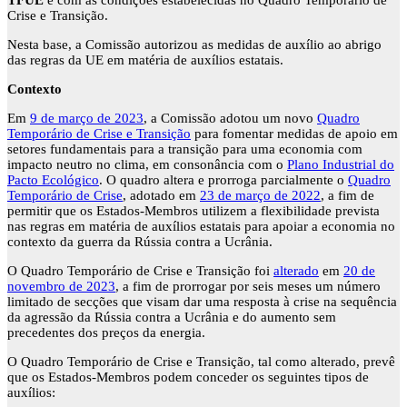
TFUE
e com as condições estabelecidas no Quadro Temporário de
Crise e Transição.
Nesta base, a Comissão autorizou as medidas de auxílio ao abrigo
das regras da UE em matéria de auxílios estatais.
Contexto
Em
9 de março de 2023
, a Comissão adotou um novo
Quadro
Temporário de Crise e Transição
para fomentar medidas de apoio em
setores fundamentais para a transição para uma economia com
impacto neutro no clima, em consonância com o
Plano Industrial do
Pacto Ecológico
. O quadro altera e prorroga parcialmente o
Quadro
Temporário de Crise
, adotado em
23 de março de 2022
, a fim de
permitir que os Estados-Membros utilizem a flexibilidade prevista
nas regras em matéria de auxílios estatais para apoiar a economia no
contexto da guerra da Rússia contra a Ucrânia.
O Quadro Temporário de Crise e Transição foi
alterado
em
20 de
novembro de 2023
, a fim de prorrogar por seis meses um número
limitado de secções que visam dar uma resposta à crise na sequência
da agressão da Rússia contra a Ucrânia e do aumento sem
precedentes dos preços da energia.
O Quadro Temporário de Crise e Transição, tal como alterado, prevê
que os Estados-Membros podem conceder os seguintes tipos de
auxílios: