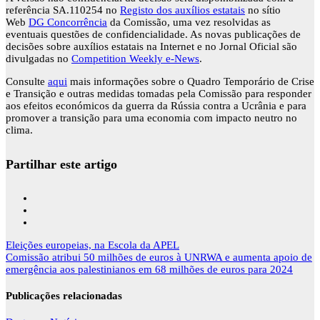
referência SA.110254 no
Registo dos auxílios estatais
no sítio
Web
DG Concorrência
da Comissão, uma vez resolvidas as
eventuais questões de confidencialidade. As novas publicações de
decisões sobre auxílios estatais na Internet e no Jornal Oficial são
divulgadas no
Competition Weekly e-News
.
Consulte
aqui
mais informações sobre o Quadro Temporário de Crise
e Transição e outras medidas tomadas pela Comissão para responder
aos efeitos económicos da guerra da Rússia contra a Ucrânia e para
promover a transição para uma economia com impacto neutro no
clima.
Partilhar este artigo
Navegação
Eleições europeias, na Escola da APEL
de
Comissão atribui 50 milhões de euros à UNRWA e aumenta apoio de
artigos
emergência aos palestinianos em 68 milhões de euros para 2024
Publicações relacionadas