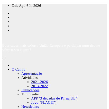
Skip
Qui. Ago 6th, 2026
to
content
Quer saber mais sobre a União Europeia e participar num debate
sobre o seu futuro?
O Centro
Apresentação
Atividades
2021-2026
2013-2022
Publicações
Multimédia
APP “3 décadas de PT na UE”
Jogo “FLAGIT”
Newsletters