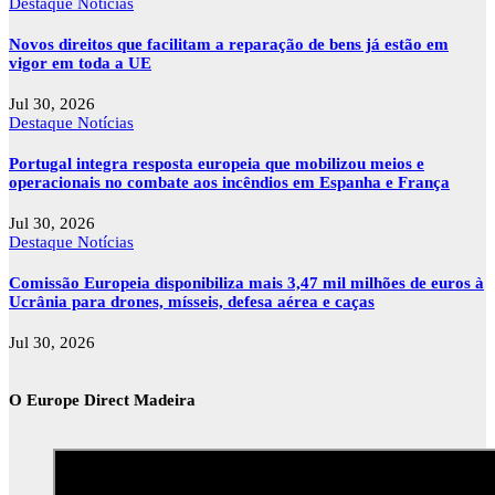
Destaque
Notícias
Novos direitos que facilitam a reparação de bens já estão em
vigor em toda a UE
Jul 30, 2026
Destaque
Notícias
Portugal integra resposta europeia que mobilizou meios e
operacionais no combate aos incêndios em Espanha e França
Jul 30, 2026
Destaque
Notícias
Comissão Europeia disponibiliza mais 3,47 mil milhões de euros à
Ucrânia para drones, mísseis, defesa aérea e caças
Jul 30, 2026
O Europe Direct Madeira