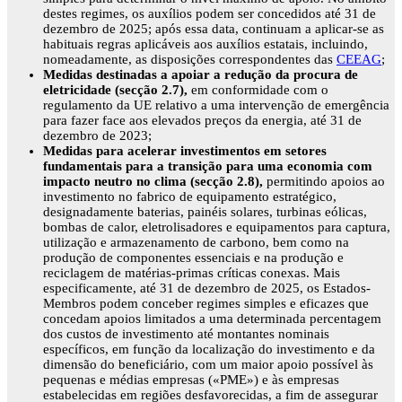
destes regimes, os auxílios podem ser concedidos até 31 de
dezembro de 2025; após essa data, continuam a aplicar-se as
habituais regras aplicáveis aos auxílios estatais, incluindo,
nomeadamente, as disposições correspondentes das
CEEAG
;
Medidas destinadas a apoiar a redução da procura de
eletricidade (secção 2.7),
em conformidade com o
regulamento da UE relativo a uma intervenção de emergência
para fazer face aos elevados preços da energia, até 31 de
dezembro de 2023;
Medidas para acelerar investimentos em setores
fundamentais para a transição para uma economia com
impacto neutro no clima (secção 2.8),
permitindo apoios ao
investimento no fabrico de equipamento estratégico,
designadamente baterias, painéis solares, turbinas eólicas,
bombas de calor, eletrolisadores e equipamentos para captura,
utilização e armazenamento de carbono, bem como na
produção de componentes essenciais e na produção e
reciclagem de matérias-primas críticas conexas. Mais
especificamente, até 31 de dezembro de 2025, os Estados-
Membros podem conceber regimes simples e eficazes que
concedam apoios limitados a uma determinada percentagem
dos custos de investimento até montantes nominais
específicos, em função da localização do investimento e da
dimensão do beneficiário, com um maior apoio possível às
pequenas e médias empresas («PME») e às empresas
estabelecidas em regiões desfavorecidas, a fim de assegurar