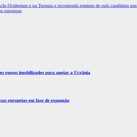
ãs Ocidentais e na Turquia e recomenda estatuto de país candidato pa
los europeus
vos russos imobilizados para apoiar a Ucrânia
esas europeias em fase de expansão