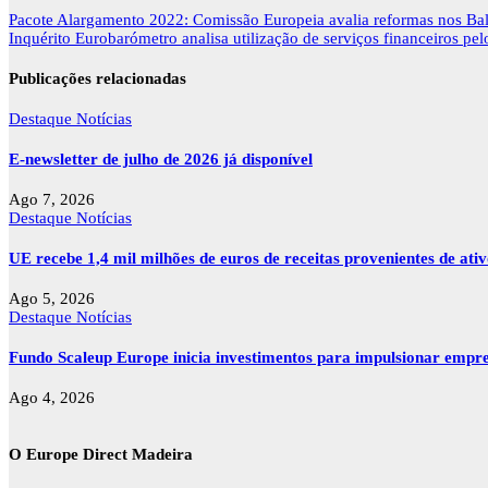
Navegação
Pacote Alargamento 2022: Comissão Europeia avalia reformas nos Balc
de
Inquérito Eurobarómetro analisa utilização de serviços financeiros pe
artigos
Publicações relacionadas
Destaque
Notícias
E-newsletter de julho de 2026 já disponível
Ago 7, 2026
Destaque
Notícias
UE recebe 1,4 mil milhões de euros de receitas provenientes de ati
Ago 5, 2026
Destaque
Notícias
Fundo Scaleup Europe inicia investimentos para impulsionar empr
Ago 4, 2026
O Europe Direct Madeira