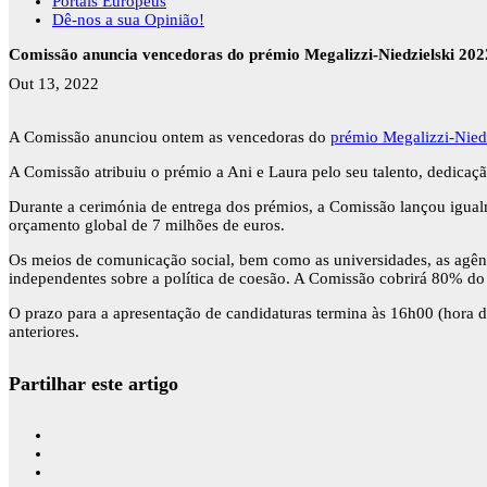
Portais Europeus
Dê-nos a sua Opinião!
Comissão anuncia vencedoras do prémio Megalizzi-Niedzielski 2022 
Out 13, 2022
A Comissão anunciou ontem as vencedoras do
prémio Megalizzi-Niedz
A Comissão atribuiu o prémio a Ani e Laura pelo seu talento, dedicaç
Durante a cerimónia de entrega dos prémios, a Comissão lançou igua
orçamento global de 7 milhões de euros.
Os meios de comunicação social, bem como as universidades, as agênc
independentes sobre a política de coesão. A Comissão cobrirá 80% do 
O prazo para a apresentação de candidaturas termina às 16h00 (hora d
anteriores.
Partilhar este artigo