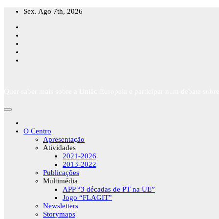
Skip
Sex. Ago 7th, 2026
to
content
Quer saber mais sobre a União Europeia e participar num debate sobre
O Centro
Apresentação
Atividades
2021-2026
2013-2022
Publicações
Multimédia
APP “3 décadas de PT na UE”
Jogo “FLAGIT”
Newsletters
Storymaps