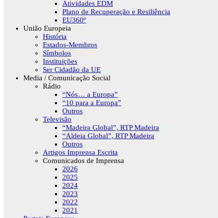
Atividades EDM
Plano de Recuperação e Resiliência
EU360º
União Europeia
História
Estados-Membros
Símbolos
Instituições
Ser Cidadão da UE
Media / Comunicação Social
Rádio
“Nós… a Europa”
“10 para a Europa”
Outros
Televisão
“Madeira Global”, RTP Madeira
“Aldeia Global”, RTP Madeira
Outros
Artigos Imprensa Escrita
Comunicados de Imprensa
2026
2025
2024
2023
2022
2021