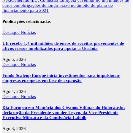
de
NextGenerationEU: Comissão Europeia vai emitir 80 mil milhões de
artigos
euros em obrigações de longo prazo no âmbito do plano de
financiamento para 2021
Publicações relacionadas
Destaque
Notícias
UE recebe 1,4 mil milhões de euros de receitas provenientes de
ativos russos imobilizados para apoiar a Ucrânia
Ago 5, 2026
Destaque
Notícias
Fundo Scaleup Europe inicia investimentos para impulsionar
empresas europeias em fase de expansão
Ago 4, 2026
Destaque
Notícias
Dia Europeu em Memória dos Ciganos Vítimas do Holocausto:
declaração da Presidente von der Leyen, da Vice-Presidente
Executiva Mînzatu e da Comissária Lahbib
Ago 3, 2026