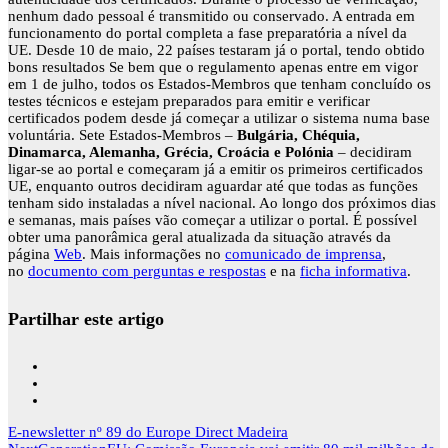
nenhum dado pessoal é transmitido ou conservado. A entrada em
funcionamento do portal completa a fase preparatória a nível da
UE.
Desde 10 de maio, 22 países testaram já o portal, tendo obtido
bons resultados Se bem que o regulamento apenas entre em vigor
em 1 de julho, todos os Estados-Membros que tenham concluído os
testes técnicos e estejam preparados para emitir e verificar
certificados podem desde já começar a utilizar o sistema numa base
voluntária. Sete Estados-Membros –
Bulgária, Chéquia,
Dinamarca, Alemanha, Grécia, Croácia e Polónia
– decidiram
ligar-se ao portal e começaram já a emitir os primeiros certificados
UE, enquanto outros decidiram aguardar até que todas as funções
tenham sido instaladas a nível nacional. Ao longo dos próximos dias
e semanas, mais países vão começar a utilizar o portal. É possível
obter uma panorâmica geral atualizada da situação através da
página
Web
. Mais informações no
comunicado de imprensa
,
no
documento com perguntas e respostas
e na
ficha informativa
.
Partilhar este artigo
Navegação
E-newsletter nº 89 do Europe Direct Madeira