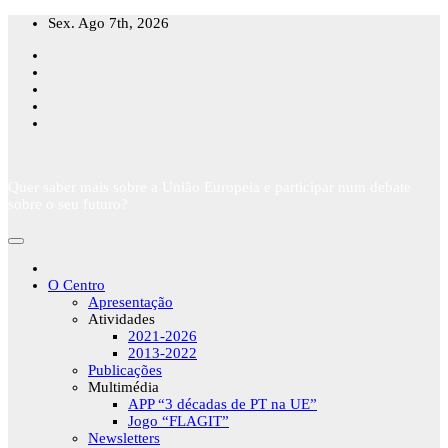
Skip
Sex. Ago 7th, 2026
to
content
Quer saber mais sobre a União Europeia e participar num debate
sobre o seu futuro?
O Centro
Apresentação
Atividades
2021-2026
2013-2022
Publicações
Multimédia
APP “3 décadas de PT na UE”
Jogo “FLAGIT”
Newsletters