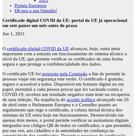
2021
Portais Europeus
Dê-nos a sua Opinião!
Certificado digital COVID da UE: portal da UE já operacional
em sete países um mês antes do prazo
Jun 1, 2021
O
certificado digital COVID da UE
alcançou, hoje, outra meta
importante com a entrada em funcionamento do sistema técnico a
nível da UE, que permite verificar os certificados de uma forma
segura e que protege a confidencialidade dos dados.
O certificado UE foi
proposto pela Comissão
a fim de permitir às
pessoas viajar em segurança este verão. O certificado é gratuito,
seguro e acessível a todos. Disponível em formato digital ou em
papel, permitirá a cada pessoa provar que foi vacinada contra a
COVID-19, recebeu um resultado negativo num teste ou recuperou
de uma infeção.
Na sequência do
acordo político
alcançado em 20
de abril entre o Parlamento Europeu e o Conselho quanto ao
regulamento que rege o certificado, a coluna dorsal técnica dos
sistemas da UE entra hoje em funcionamento. Desenvolvido em
apenas dois meses, o portal permite verificar as assinaturas digitais
integradas nos códigos QR de todos os certificados, o que permitirá,
por sua vez, aos cidadãos e às autoridades ter confiança na
autenticidade dos certificados. Durante o processo de verificação,