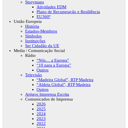
Storymaps
Atividades EDM
Plano de Recuperação e Resiliência
EU360º
União Europeia
História
Estados-Membros
Símbolos
Instituições
Ser Cidadão da UE
Media / Comunicação Social
Rádio
“Nós… a Europa”
“10 para a Europa”
Outros
Televisão
“Madeira Global”, RTP Madeira
“Aldeia Global”, RTP Madeira
Outros
Artigos Imprensa Escrita
Comunicados de Imprensa
2026
2025
2024
2023
2022