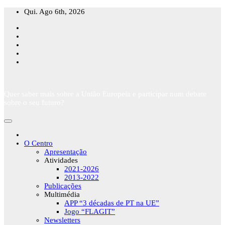
Skip
Qui. Ago 6th, 2026
to
content
Quer saber mais sobre a União Europeia e participar num debate
sobre o seu futuro?
O Centro
Apresentação
Atividades
2021-2026
2013-2022
Publicações
Multimédia
APP “3 décadas de PT na UE”
Jogo “FLAGIT”
Newsletters