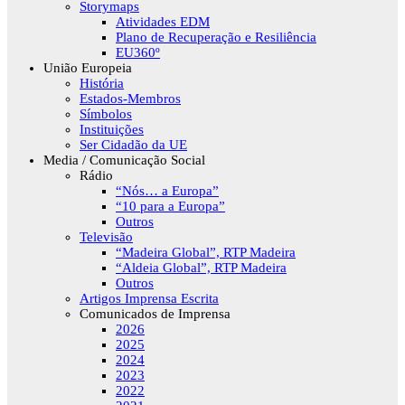
Storymaps
Atividades EDM
Plano de Recuperação e Resiliência
EU360º
União Europeia
História
Estados-Membros
Símbolos
Instituições
Ser Cidadão da UE
Media / Comunicação Social
Rádio
“Nós… a Europa”
“10 para a Europa”
Outros
Televisão
“Madeira Global”, RTP Madeira
“Aldeia Global”, RTP Madeira
Outros
Artigos Imprensa Escrita
Comunicados de Imprensa
2026
2025
2024
2023
2022