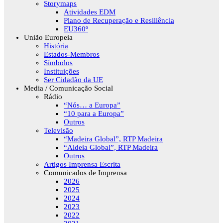
Storymaps
Atividades EDM
Plano de Recuperação e Resiliência
EU360º
União Europeia
História
Estados-Membros
Símbolos
Instituições
Ser Cidadão da UE
Media / Comunicação Social
Rádio
“Nós… a Europa”
“10 para a Europa”
Outros
Televisão
“Madeira Global”, RTP Madeira
“Aldeia Global”, RTP Madeira
Outros
Artigos Imprensa Escrita
Comunicados de Imprensa
2026
2025
2024
2023
2022