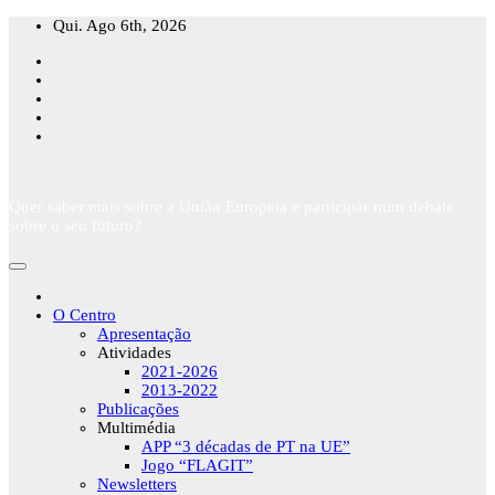
Skip
Qui. Ago 6th, 2026
to
content
Quer saber mais sobre a União Europeia e participar num debate
sobre o seu futuro?
O Centro
Apresentação
Atividades
2021-2026
2013-2022
Publicações
Multimédia
APP “3 décadas de PT na UE”
Jogo “FLAGIT”
Newsletters