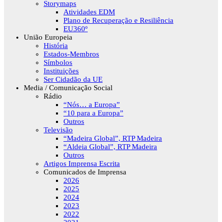
Storymaps
Atividades EDM
Plano de Recuperação e Resiliência
EU360º
União Europeia
História
Estados-Membros
Símbolos
Instituições
Ser Cidadão da UE
Media / Comunicação Social
Rádio
“Nós… a Europa”
“10 para a Europa”
Outros
Televisão
“Madeira Global”, RTP Madeira
“Aldeia Global”, RTP Madeira
Outros
Artigos Imprensa Escrita
Comunicados de Imprensa
2026
2025
2024
2023
2022