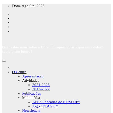
Skip
Dom. Ago 9th, 2026
to
content
Quer saber mais sobre a União Europeia e participar num debate
sobre o seu futuro?
O Centro
Apresentação
Atividades
2021-2026
2013-2022
Publicações
Multimédia
APP “3 décadas de PT na UE”
Jogo “FLAGIT”
Newsletters