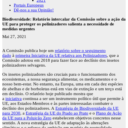
2021
Portais Europeus
Dê-nos a sua Opinião!
Biodiversidade: Relatório intercalar da Comissão sobre a ação da
UE para proteger os polinizadores salienta a necessidade de
medidas urgentes
Mai 27, 2021
A Comissão publica hoje um
relatório sobre o seguimento
dado
à
primeira Iniciativa da UE relativa aos Polinizadores
, que a
Comissão adotou em 2018 para fazer face ao declínio dos insetos
polinizadores selvagens.
Os insetos polinizadores são cruciais para o funcionamento dos
ecossistemas, a nossa segurança alimentar, os medicamentos e o
nosso bem-estar. No entanto, na Europa, uma em cada dez espécies
de abelhas e de borboletas está em vias de extinção e um terço está
em declínio. O relatório hoje publicado mostra que
a
iniciativa
continua a ser um instrumento político útil que permite à
UE, aos Estados-Membros e às partes interessadas combater o
declínio dos polinizadores. A
Estratégia de Biodiversidade da UE
para 2030
, a
Estratégia da UE do Prado ao Prato
e o
Plano de Ação
da UE para a Poluição Zero
estabelecem objetivos concretos nesse
sentido. A nova estratégia da UE de adaptação às alterações
climáticas e o reforço da ambição em matéria de neutralidade