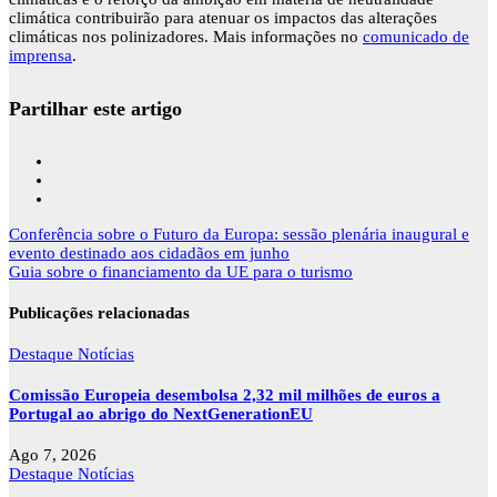
climática contribuirão para atenuar os impactos das alterações
climáticas nos polinizadores. Mais informações no
comunicado de
imprensa
.
Partilhar este artigo
Navegação
Conferência sobre o Futuro da Europa: sessão plenária inaugural e
de
evento destinado aos cidadãos em junho
artigos
Guia sobre o financiamento da UE para o turismo
Publicações relacionadas
Destaque
Notícias
Comissão Europeia desembolsa 2,32 mil milhões de euros a
Portugal ao abrigo do NextGenerationEU
Ago 7, 2026
Destaque
Notícias