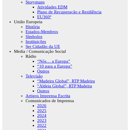
Storymaps
Atividades EDM
Plano de Recuperação e Resiliência
EU360º
União Europeia
História
Estados-Membros
Símbolos
Instituições
Ser Cidadão da UE
Media / Comunicação Social
Rádio
“Nós… a Europa”
“10 para a Europa”
Outros
Televisão
“Madeira Global”, RTP Madeira
“Aldeia Global”, RTP Madeira
Outros
Artigos Imprensa Escrita
Comunicados de Imprensa
2026
2025
2024
2023
2022