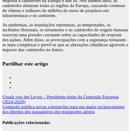
resposta a catástrofes na Europa e não só. Nos últimos anos, as
catástrofes afetaram todas as regiões da Europa, causando centenas
de vítimas e milhares de milhões de euros de prejuízos em
infraestruturas e no ambiente.
As epidemias, as inundações repentinas, as tempestades, os
incêndios florestais, os terramotos e as catástrofes de origem humana
exercem uma pressão constante sobre as capacidades de resposta
dos países. Além disso, as preocupações com a segurança tornaram-
se mais complexas e prevê-se que as alterações climáticas agravem o
impacto das catástrofes no futuro.
Partilhar este artigo
Navegação
Ursula von der Leyen – Presidente-eleita da Comissão Europeia
de
(2024-2029)
artigos
Comissão publica novas orientações para um maior esclarecimento
dos direitos dos passageiros dos transportes aéreos
Publicações relacionadas