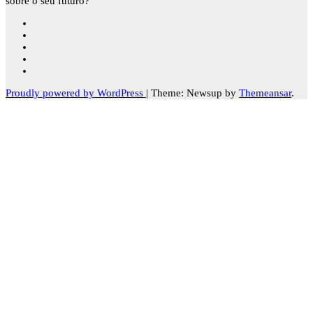
sobre o seu futuro?
Proudly powered by WordPress
|
Theme: Newsup by
Themeansar
.