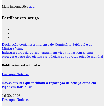
Mais informações
aqui
.
Partilhar este artigo
Navegação
Declaração conjunta à imprensa do Comissário Šefčovič e do
de
Ministro Wang
artigos
Indústria europeia do aço: entram em vigor novas regras para
proteger o setor dos efeitos prejudiciais da sobrecapacidade mundial
Publicações relacionadas
Destaque
Notícias
Novos direitos que facilitam a reparação de bens já estão em
vigor em toda a UE
Jul 30, 2026
Destaque
Notícias