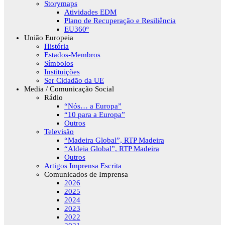
Storymaps
Atividades EDM
Plano de Recuperação e Resiliência
EU360º
União Europeia
História
Estados-Membros
Símbolos
Instituições
Ser Cidadão da UE
Media / Comunicação Social
Rádio
“Nós… a Europa”
“10 para a Europa”
Outros
Televisão
“Madeira Global”, RTP Madeira
“Aldeia Global”, RTP Madeira
Outros
Artigos Imprensa Escrita
Comunicados de Imprensa
2026
2025
2024
2023
2022