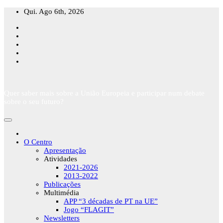
Skip
Qui. Ago 6th, 2026
to
content
Quer saber mais sobre a União Europeia e participar num debate
sobre o seu futuro?
O Centro
Apresentação
Atividades
2021-2026
2013-2022
Publicações
Multimédia
APP “3 décadas de PT na UE”
Jogo “FLAGIT”
Newsletters