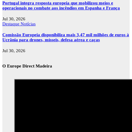
Portugal integra resposta europeia que mobilizou meios e
operacionais no combate aos incêndios em Espanha e França
Jul 30, 2026
Destaque
Notícias
Comissão Europeia disponibiliza mais 3,47 mil milhões de euros à
Ucrânia para drones, mísseis, defesa aérea e caças
Jul 30, 2026
O Europe Direct Madeira