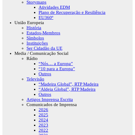
Storymaps
Atividades EDM
Plano de Recuperação e Resiliência
EU360º
União Europeia
História
Estados-Membros
Símbolos
Instituições
Ser Cidadão da UE
Media / Comunicação Social
Rádio
“Nós… a Europa”
“10 para a Europa”
Outros
Televisão
“Madeira Global”, RTP Madeira
“Aldeia Global”, RTP Madeira
Outros
Artigos Imprensa Escrita
Comunicados de Imprensa
2026
2025
2024
2023
2022