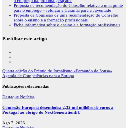
o emprego da próxima geração»
Proposta de recomendação do Conselho relativa a uma ponte
para o emprego – reforçar a Garantia para a Juventude
Proposta da Comissão de uma recomendação do Conselho
sobre o ensino e a formação profissionais
Ficha informativa sobre o ensino e a formação profissionais
Partilhar este artigo
Navegação
Quarta edição do Prémio de Jornalismo «Fernando de Sousa»
de
Agenda de Competências para a Europa
artigos
Publicações relacionadas
Destaque
Notícias
Comissão Europeia desembolsa 2,32 mil milhões de euros a
Portugal ao abrigo do NextGenerationEU
Ago 7, 2026
Destaque
Notícias