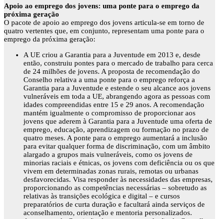
Apoio ao emprego dos jovens: uma ponte para o emprego da
próxima geração
O pacote de apoio ao emprego dos jovens articula-se em torno de
quatro vertentes que, em conjunto, representam uma ponte para o
emprego da próxima geração:
A UE criou a Garantia para a Juventude em 2013 e, desde
então, construiu pontes para o mercado de trabalho para cerca
de 24 milhões de jovens. A proposta de recomendação do
Conselho relativa a uma ponte para o emprego reforça a
Garantia para a Juventude e estende o seu alcance aos jovens
vulneráveis em toda a UE, abrangendo agora as pessoas com
idades compreendidas entre 15 e 29 anos. A recomendação
mantém igualmente o compromisso de proporcionar aos
jovens que aderem à Garantia para a Juventude uma oferta de
emprego, educação, aprendizagem ou formação no prazo de
quatro meses. A ponte para o emprego aumentará a inclusão
para evitar qualquer forma de discriminação, com um âmbito
alargado a grupos mais vulneráveis, como os jovens de
minorias raciais e étnicas, os jovens com deficiência ou os que
vivem em determinadas zonas rurais, remotas ou urbanas
desfavorecidas. Visa responder às necessidades das empresas,
proporcionando as competências necessárias – sobretudo as
relativas às transições ecológica e digital – e cursos
preparatórios de curta duração e facultará ainda serviços de
aconselhamento, orientação e mentoria personalizados.