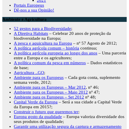
2021
Portais Europeus
Dê-nos a sua Opinião!
Ambiente e Agricultura
52 gestos para a Biodiversidade
;
A Diretiva Habitats
– Celebrar 20 anos de proteção da
biodiversidade na Europa;
A pesca e aquicultura na Europa
– nº 57 Agosto de 2012;
A política agrícola comum – história
continua;
A política agrícola europeia ao longo dos anos
– Uma parceria
entre a Europa e os agricultores;
A política comum da pesca em números
– Dados estatísticos
de base;
Agricultura ..GO
;
Ambiente para os Europeus
– Cada gota conta, suplemento
semana verde, 2012;
Ambiente para os Europeus – Mar 2012
, nº 46;
Ambiente para os Europeus – Maio 2012
nº 47;
Ambiente para os Europeus – Set 2012
nº 48;
Capital Verde da Europa
– Será a sua cidade a Capital Verde
da Europa em 2015?;
Construir o futuro que queremos ter
;
Europa gosto da qualidade
– Europa valoriza diversidade dos
seus produtos de qualidade;
Garantir uma utilização segura da captura e armazenamento