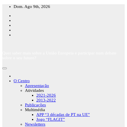
Skip
Dom. Ago 9th, 2026
to
content
Quer saber mais sobre a União Europeia e participar num debate
sobre o seu futuro?
O Centro
Apresentação
Atividades
2021-2026
2013-2022
Publicações
Multimédia
APP “3 décadas de PT na UE”
Jogo “FLAGIT”
Newsletters