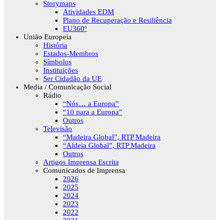
Storymaps
Atividades EDM
Plano de Recuperação e Resiliência
EU360º
União Europeia
História
Estados-Membros
Símbolos
Instituições
Ser Cidadão da UE
Media / Comunicação Social
Rádio
“Nós… a Europa”
“10 para a Europa”
Outros
Televisão
“Madeira Global”, RTP Madeira
“Aldeia Global”, RTP Madeira
Outros
Artigos Imprensa Escrita
Comunicados de Imprensa
2026
2025
2024
2023
2022