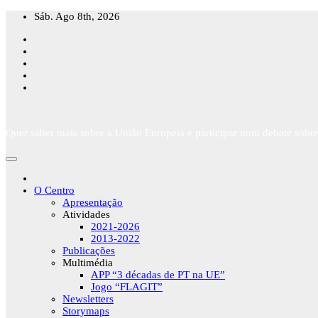
Skip
Sáb. Ago 8th, 2026
to
content
Quer saber mais sobre a União Europeia e participar num debate sobre
O Centro
Apresentação
Atividades
2021-2026
2013-2022
Publicações
Multimédia
APP “3 décadas de PT na UE”
Jogo “FLAGIT”
Newsletters
Storymaps