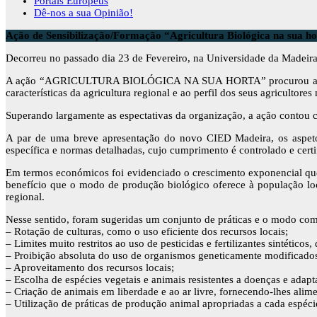
Portais Europeus
Dê-nos a sua Opinião!
Ação de Sensibilização/Formação “Agricultura Biológica na sua h
Decorreu no passado dia 23 de Fevereiro, na Universidade da Madeira
A ação “AGRICULTURA BIOLÓGICA NA SUA HORTA” procurou ao longo 
características da agricultura regional e ao perfil dos seus agricultores
Superando largamente as espectativas da organização, a ação contou com
A par de uma breve apresentação do novo CIED Madeira, os aspetos
específica e normas detalhadas, cujo cumprimento é controlado e certi
Em termos económicos foi evidenciado o crescimento exponencial que 
benefício que o modo de produção biológico oferece à população loc
regional.
Nesse sentido, foram sugeridas um conjunto de práticas e o modo c
– Rotação de culturas, como o uso eficiente dos recursos locais;
– Limites muito restritos ao uso de pesticidas e fertilizantes sintéticos,
– Proibição absoluta do uso de organismos geneticamente modificado
– Aproveitamento dos recursos locais;
– Escolha de espécies vegetais e animais resistentes a doenças e adapt
– Criação de animais em liberdade e ao ar livre, fornecendo-lhes al
– Utilização de práticas de produção animal apropriadas a cada espéci