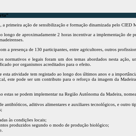
orta”
, a primeira ação de sensibilização e formação dinamizada pelo CIED M
de aproximadamente 2 horas incentivar a implementação de práticas
 madeirenses.
 a presença de 130 participantes, entre agricultores, outros profissiona
 normativos e legais foram um dos temas abordados nesta ação, uma
ficado por organismos acreditados para o efeito.
esta atividade tem registado ao longo dos últimos anos e a importânci
al, este pode ser um contributo para o reforço da imagem da Madeira 
omo estas se podem implementar na Região Autónoma da Madeira, nome
 de antibióticos, aditivos alimentares e auxiliares tecnológicos, e outro t
s;
adas às condições locais;
imentos produzidos segundo o modo de produção biológico;
e.