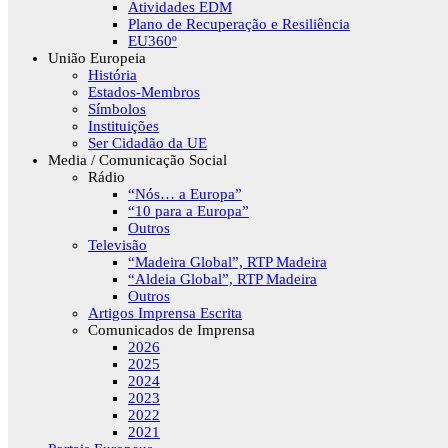
Atividades EDM
Plano de Recuperação e Resiliência
EU360º
União Europeia
História
Estados-Membros
Símbolos
Instituições
Ser Cidadão da UE
Media / Comunicação Social
Rádio
“Nós… a Europa”
“10 para a Europa”
Outros
Televisão
“Madeira Global”, RTP Madeira
“Aldeia Global”, RTP Madeira
Outros
Artigos Imprensa Escrita
Comunicados de Imprensa
2026
2025
2024
2023
2022
2021