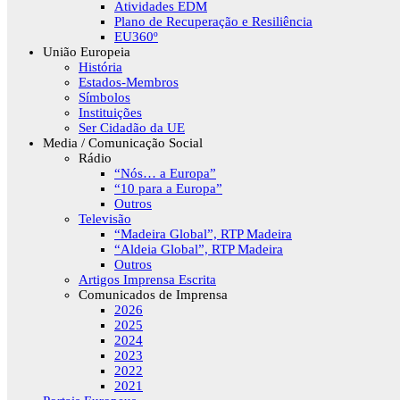
Atividades EDM
Plano de Recuperação e Resiliência
EU360º
União Europeia
História
Estados-Membros
Símbolos
Instituições
Ser Cidadão da UE
Media / Comunicação Social
Rádio
“Nós… a Europa”
“10 para a Europa”
Outros
Televisão
“Madeira Global”, RTP Madeira
“Aldeia Global”, RTP Madeira
Outros
Artigos Imprensa Escrita
Comunicados de Imprensa
2026
2025
2024
2023
2022
2021