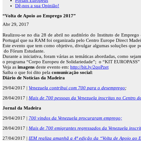
Portais Europeus
Dê-nos a sua Opinião!
“Volta de Apoio ao Emprego 2017”
Abr 29, 2017
Realizou-se no dia 28 de abril no auditório do Instituto de Emprego
Portugal que na RAM foi organizada pelo Centro Europe Direct Madeira
Este evento que tem como objetivo, divulgar algumas soluções que pos
do Fórum Estudante​.
Durante a iniciativa, foram várias as temáticas abordadas, como sej
o programa “Corpo Europeu de Solidariedade”; o “KIT EUROPASS” e 
Veja as
imagens
deste evento em:
http://bit.ly/2qoPzet
Saiba o que foi dito pela
comunicação social
:
Diário de Notícias da Madeira
29/04/2017 |
Venezuela contribui com 700 para o desemprego
;
28/04/2017 |
Mais de 700 pessoas da Venezuela inscritas no Centro 
Jornal da Madeira
29/04/2017 |
700 vindos da Venezuela procuraram emprego;
28/04/2017 |
Mais de 700 emigrantes regressados da Venezuela inscrit
27/04/2017 |
IEM realiza amanhã a 4ª edição da “Volta de Apoio ao 