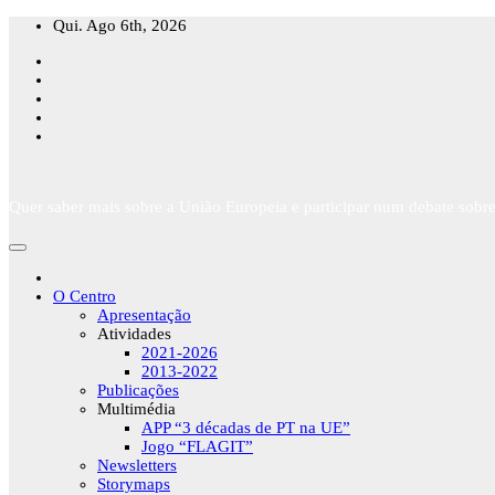
Skip
Qui. Ago 6th, 2026
to
content
Quer saber mais sobre a União Europeia e participar num debate sobre
O Centro
Apresentação
Atividades
2021-2026
2013-2022
Publicações
Multimédia
APP “3 décadas de PT na UE”
Jogo “FLAGIT”
Newsletters
Storymaps