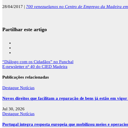
28/04/2017 |
700 venezuelanos no Centro de Emprego da Madeira em 
Partilhar este artigo
Navegação
“Diálogo com os Cidadãos” no Funchal
de
E-newsletter nº 40 do CIED Madeira
artigos
Publicações relacionadas
Destaque
Notícias
Novos direitos que facilitam a reparação de bens já estão em vigo
Jul 30, 2026
Destaque
Notícias
Portugal integra resposta europeia que mobilizou meios e operaci