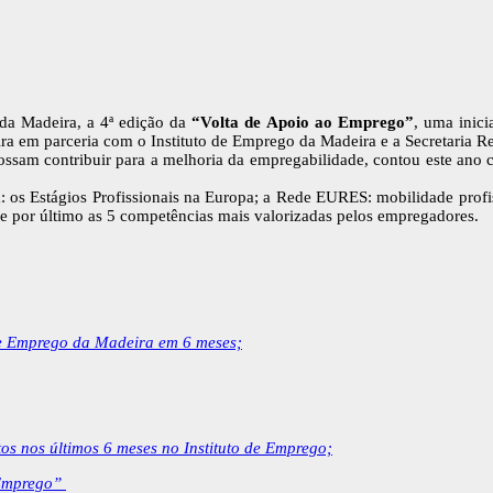
 da Madeira, a 4ª edição da
“Volta de Apoio ao Emprego”
​, uma ini
 em parceria com o Instituto de Emprego da Madeira e ​a Secretaria Re
sam contribuir para a melhoria da empregabilidade, contou este ano co
am: os Estágios Profissionais na Europa; a Rede EURES: mobilidade pr
por último as 5 competências mais valorizadas pelos empregadores.
de Emprego da Madeira em 6 meses;
os nos últimos 6 meses no Instituto de Emprego;
Emprego” ​