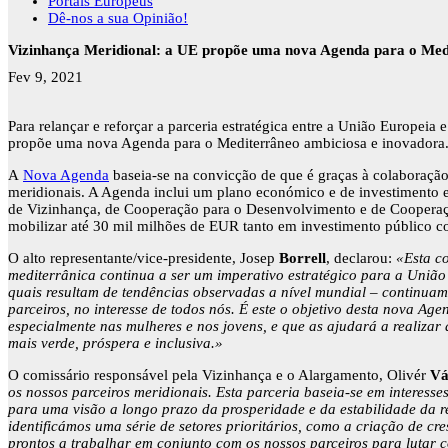
Portais Europeus
Dê-nos a sua Opinião!
Vizinhança Meridional: a UE propõe uma nova Agenda para o Med
Fev 9, 2021
Para relançar e reforçar a parceria estratégica entre a União Europei
propõe uma nova Agenda para o Mediterrâneo ambiciosa e inovadora
A
Nova Agenda
baseia-se na convicção de que é graças à colaboração
meridionais. A Agenda inclui um plano económico e de investimento e
de Vizinhança, de Cooperação para o Desenvolvimento e de Cooperaçã
mobilizar até 30 mil milhões de EUR tanto em investimento público c
O alto representante/vice-presidente, Josep
Borrell
, declarou:
«Esta c
mediterrânica continua a ser um imperativo estratégico para a União
quais resultam de tendências observadas a nível mundial – continuam 
parceiros, no interesse de todos nós. É este o objetivo desta nova 
especialmente nas mulheres e nos jovens, e que as ajudará a realizar 
mais verde, próspera e inclusiva.»
O comissário responsável pela Vizinhança e o Alargamento, Olivér
Vá
os nossos parceiros meridionais.
Esta parceria baseia-se em interesse
para uma visão a longo prazo da prosperidade e da estabilidade da r
identificámos uma série de setores prioritários, como a criação de
prontos a trabalhar em conjunto com os nossos parceiros para lutar c