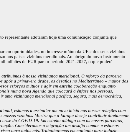
o alto representante adotaram hoje uma comunicação conjunta que
mar em oportunidades, no interesse mútuo da UE e dos seus vizinhos
azo nos países vizinhos meridionais. Ao abrigo do novo Instrumento
 mil milhões de EUR para o período 2021-2027, o que poderá
tribuímos à nossa vizinhança meridional. O reforço da parceria
os após a primavera árabe, os desafios no Mediterrâneo – muitos dos
nossos esforços mútuos e agir em estreita colaboração enquanto
dionais numa nova Agenda que colocará a ênfase nas pessoas,
ruir uma vizinhança meridional pacífica, segura, mais democrática,
onal, estamos a assinalar um novo início nas nossas relações com
os nossos vizinhos. Mostra que a Europa deseja contribuir diretamente
a crise da COVID-19. Em estreito diálogo com os nossos parceiros,
governação. Consideramos a migração um desafio comum e estamos
m risco para todos nós. Trabalharemos em conjunto para induzir