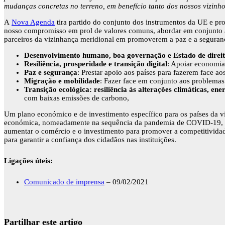
mudanças concretas no terreno, em benefício tanto dos nossos vizin
A
Nova Agenda
tira partido do conjunto dos instrumentos da UE e propõ
nosso compromisso em prol de valores comuns, abordar em conjunto a
parceiros da vizinhança meridional em promoverem a paz e a seguranç
Desenvolvimento humano, boa governação e Estado de direi
Resiliência, prosperidade e transição digital
: Apoiar economias
Paz e segurança
: Prestar apoio aos países para fazerem face a
Migração e mobilidade
: Fazer face em conjunto aos problemas 
Transição ecológica: resiliência às alterações climáticas, ene
com baixas emissões de carbono,
Um plano económico e de investimento específico para os países da v
económica, nomeadamente na sequência da pandemia de COVID-19, não de
aumentar o comércio e o investimento para promover a competitividade 
para garantir a confiança dos cidadãos nas instituições.
Ligações úteis:
Comunicado de imprensa
– 09/02/2021
Partilhar este artigo