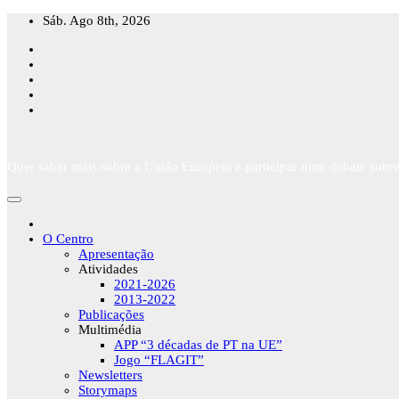
Skip
Sáb. Ago 8th, 2026
to
content
Quer saber mais sobre a União Europeia e participar num debate sobre
O Centro
Apresentação
Atividades
2021-2026
2013-2022
Publicações
Multimédia
APP “3 décadas de PT na UE”
Jogo “FLAGIT”
Newsletters
Storymaps