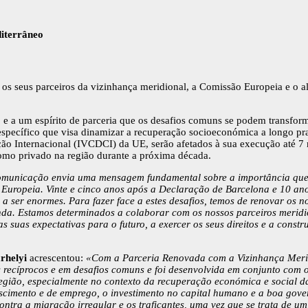
iterrâneo
a e os seus parceiros da vizinhança meridional, a Comissão Europeia e 
.
 e a um espírito de parceria que os desafios comuns se podem transfor
specífico que visa dinamizar a recuperação socioeconómica a longo pr
o Internacional (IVCDCI) da UE, serão afetados à sua execução até 7
omo privado na região durante a próxima década.
omunicação envia uma mensagem fundamental sobre a importância que a
 Europeia. Vinte e cinco anos após a Declaração de Barcelona e 10 an
a ser enormes. Para fazer face a estes desafios, temos de renovar os 
Agenda. Estamos determinados a colaborar com os nossos parceiros meri
as suas expectativas para o futuro, a exercer os seus direitos e a const
rhelyi
acrescentou:
«Com a Parceria Renovada com a Vizinhança Meridi
s recíprocos e em desafios comuns e foi desenvolvida em conjunto com 
egião, especialmente no contexto da recuperação económica e social d
 crescimento e de emprego, o investimento no capital humano e a boa 
ontra a migração irregular e os traficantes, uma vez que se trata de u