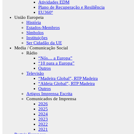
Atividades EDM
Plano de Recuperação e Resiliência
EU360º
União Europeia
História
Estados-Membros
Símbolos
Instituições
Ser Cidadão da UE
Media / Comunicação Social
Rádio
“Nós… a Europa”
“10 para a Europa”
Outros
Televisão
“Madeira Global”, RTP Madeira
“Aldeia Global”, RTP Madeira
Outros
Artigos Imprensa Escrita
Comunicados de Imprensa
2026
2025
2024
2023
2022
2021