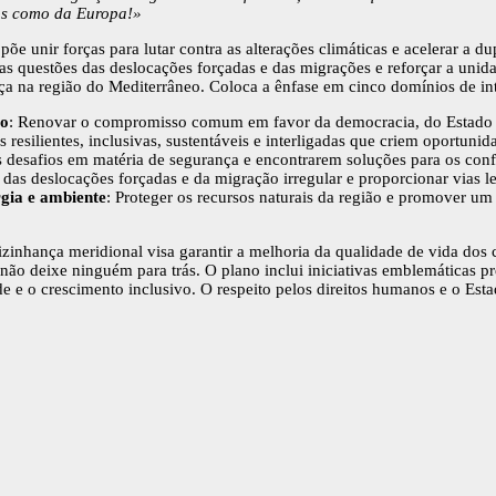
hos como da Europa!»
e unir forças para lutar contra as alterações climáticas e acelerar a dup
s questões das deslocações forçadas e das migrações e reforçar a uni
a na região do Mediterrâneo. Coloca a ênfase em cinco domínios de in
to
: Renovar o compromisso comum em favor da democracia, do Estado d
 resilientes, inclusivas, sustentáveis e interligadas que criem oportuni
os desafios em matéria de segurança e encontrarem soluções para os conf
das deslocações forçadas e da migração irregular e proporcionar vias l
rgia e ambiente
: Proteger os recursos naturais da região e promover um
izinhança meridional visa garantir a melhoria da qualidade de vida dos
ixe ninguém para trás. O plano inclui iniciativas emblemáticas prelim
e o crescimento inclusivo. O respeito pelos direitos humanos e o Estado