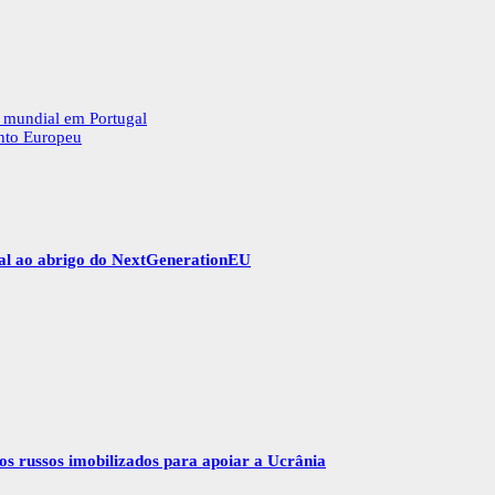
 mundial em Portugal
nto Europeu
gal ao abrigo do NextGenerationEU
vos russos imobilizados para apoiar a Ucrânia