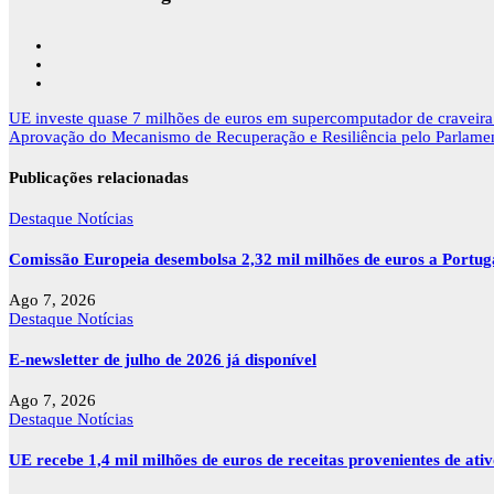
Navegação
UE investe quase 7 milhões de euros em supercomputador de craveira
de
Aprovação do Mecanismo de Recuperação e Resiliência pelo Parlame
artigos
Publicações relacionadas
Destaque
Notícias
Comissão Europeia desembolsa 2,32 mil milhões de euros a Portu
Ago 7, 2026
Destaque
Notícias
E-newsletter de julho de 2026 já disponível
Ago 7, 2026
Destaque
Notícias
UE recebe 1,4 mil milhões de euros de receitas provenientes de ati