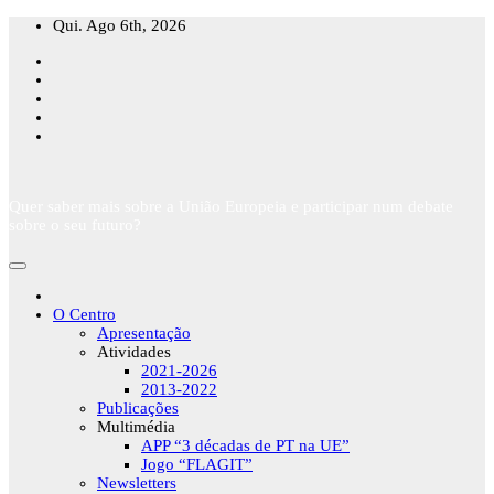
Skip
Qui. Ago 6th, 2026
to
content
Quer saber mais sobre a União Europeia e participar num debate
sobre o seu futuro?
O Centro
Apresentação
Atividades
2021-2026
2013-2022
Publicações
Multimédia
APP “3 décadas de PT na UE”
Jogo “FLAGIT”
Newsletters