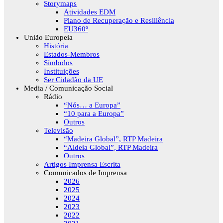
Storymaps
Atividades EDM
Plano de Recuperação e Resiliência
EU360º
União Europeia
História
Estados-Membros
Símbolos
Instituições
Ser Cidadão da UE
Media / Comunicação Social
Rádio
“Nós… a Europa”
“10 para a Europa”
Outros
Televisão
“Madeira Global”, RTP Madeira
“Aldeia Global”, RTP Madeira
Outros
Artigos Imprensa Escrita
Comunicados de Imprensa
2026
2025
2024
2023
2022