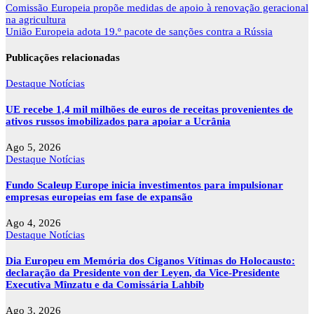
Navegação
Comissão Europeia propõe medidas de apoio à renovação geracional
de
na agricultura
artigos
União Europeia adota 19.º pacote de sanções contra a Rússia
Publicações relacionadas
Destaque
Notícias
UE recebe 1,4 mil milhões de euros de receitas provenientes de
ativos russos imobilizados para apoiar a Ucrânia
Ago 5, 2026
Destaque
Notícias
Fundo Scaleup Europe inicia investimentos para impulsionar
empresas europeias em fase de expansão
Ago 4, 2026
Destaque
Notícias
Dia Europeu em Memória dos Ciganos Vítimas do Holocausto:
declaração da Presidente von der Leyen, da Vice-Presidente
Executiva Mînzatu e da Comissária Lahbib
Ago 3, 2026