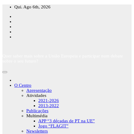
Skip
Qui. Ago 6th, 2026
to
content
Quer saber mais sobre a União Europeia e participar num debate
sobre o seu futuro?
O Centro
Apresentação
Atividades
2021-2026
2013-2022
Publicações
Multimédia
APP “3 décadas de PT na UE”
Jogo “FLAGIT”
Newsletters