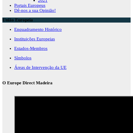
2021
Portais Europeus
Dê-nos a sua Opinião!
União Europeia
Enquadramento Histórico
Instituições Europeias
Estados-Membros
Símbolos
Áreas de Intervenção da UE
O Europe Direct Madeira