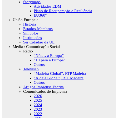
Storymaps
Atividades EDM
Plano de Recuperação e Resiliência
EU360º
União Europeia
História
Estados-Membros
Símbolos
Instituições
Ser Cidadão da UE
Media / Comunicação Social
Rádio
“Nós… a Europa”
“10 para a Europa”
Outros
Televisão
“Madeira Global”, RTP Madeira
“Aldeia Global”, RTP Madeira
Outros
Artigos Imprensa Escrita
Comunicados de Imprensa
2026
2025
2024
2023
2022