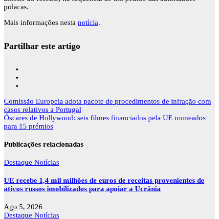
polacas.
Mais informações nesta
notícia
.
Partilhar este artigo
Navegação
Comissão Europeia adota pacote de procedimentos de infração com
de
casos relativos a Portugal
artigos
Óscares de Hollywood: seis filmes financiados pela UE nomeados
para 15 prémios
Publicações relacionadas
Destaque
Notícias
UE recebe 1,4 mil milhões de euros de receitas provenientes de
ativos russos imobilizados para apoiar a Ucrânia
Ago 5, 2026
Destaque
Notícias