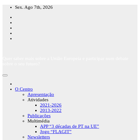
Skip
Sex. Ago 7th, 2026
to
content
Quer saber mais sobre a União Europeia e participar num debate
sobre o seu futuro?
O Centro
Apresentação
Atividades
2021-2026
2013-2022
Publicações
Multimédia
APP “3 décadas de PT na UE”
Jogo “FLAGIT”
Newsletters