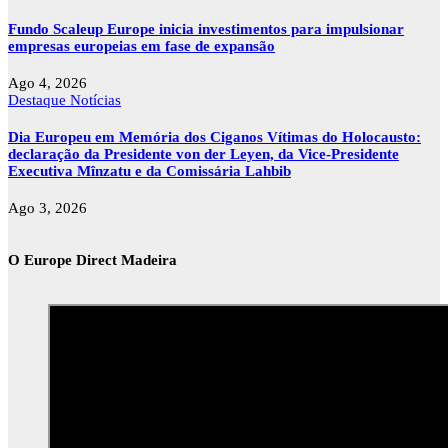
Fundo Scaleup Europe inicia investimentos para impulsionar
empresas europeias em fase de expansão
Ago 4, 2026
Destaque
Notícias
Dia Europeu em Memória dos Ciganos Vítimas do Holocausto:
declaração da Presidente von der Leyen, da Vice-Presidente
Executiva Mînzatu e da Comissária Lahbib
Ago 3, 2026
O Europe Direct Madeira