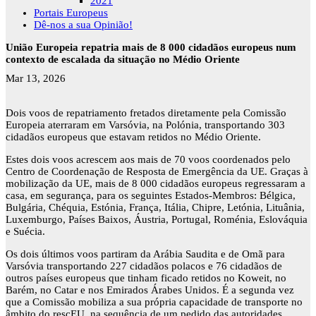
2021
Portais Europeus
Dê-nos a sua Opinião!
União Europeia repatria mais de 8 000 cidadãos europeus num
contexto de escalada da situação no Médio Oriente
Mar 13, 2026
Dois voos de repatriamento fretados diretamente pela Comissão
Europeia aterraram em Varsóvia, na Polónia, transportando 303
cidadãos europeus que estavam retidos no Médio Oriente.
Estes dois voos acrescem aos mais de 70 voos coordenados pelo
Centro de Coordenação de Resposta de Emergência da UE. Graças à
mobilização da UE, mais de 8 000 cidadãos europeus regressaram a
casa, em segurança, para os seguintes Estados-Membros: Bélgica,
Bulgária, Chéquia, Estónia, França, Itália, Chipre, Letónia, Lituânia,
Luxemburgo, Países Baixos, Áustria, Portugal, Roménia, Eslováquia
e Suécia.
Os dois últimos voos partiram da Arábia Saudita e de Omã para
Varsóvia transportando 227 cidadãos polacos e 76 cidadãos de
outros países europeus que tinham ficado retidos no Koweit, no
Barém, no Catar e nos Emirados Árabes Unidos. É a segunda vez
que a Comissão mobiliza a sua própria capacidade de transporte no
âmbito do rescEU, na sequência de um pedido das autoridades