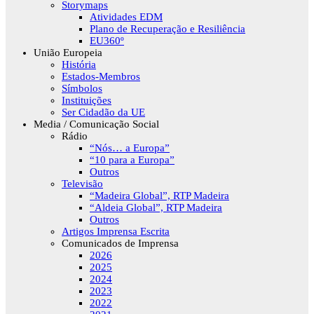
Storymaps
Atividades EDM
Plano de Recuperação e Resiliência
EU360º
União Europeia
História
Estados-Membros
Símbolos
Instituições
Ser Cidadão da UE
Media / Comunicação Social
Rádio
“Nós… a Europa”
“10 para a Europa”
Outros
Televisão
“Madeira Global”, RTP Madeira
“Aldeia Global”, RTP Madeira
Outros
Artigos Imprensa Escrita
Comunicados de Imprensa
2026
2025
2024
2023
2022