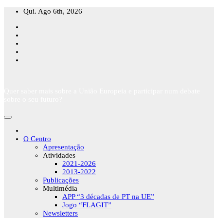
Skip
Qui. Ago 6th, 2026
to
content
Quer saber mais sobre a União Europeia e participar num debate
sobre o seu futuro?
O Centro
Apresentação
Atividades
2021-2026
2013-2022
Publicações
Multimédia
APP “3 décadas de PT na UE”
Jogo “FLAGIT”
Newsletters