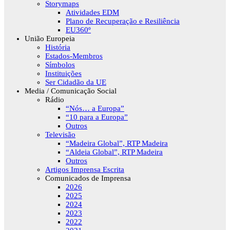
Storymaps
Atividades EDM
Plano de Recuperação e Resiliência
EU360º
União Europeia
História
Estados-Membros
Símbolos
Instituições
Ser Cidadão da UE
Media / Comunicação Social
Rádio
“Nós… a Europa”
“10 para a Europa”
Outros
Televisão
“Madeira Global”, RTP Madeira
“Aldeia Global”, RTP Madeira
Outros
Artigos Imprensa Escrita
Comunicados de Imprensa
2026
2025
2024
2023
2022